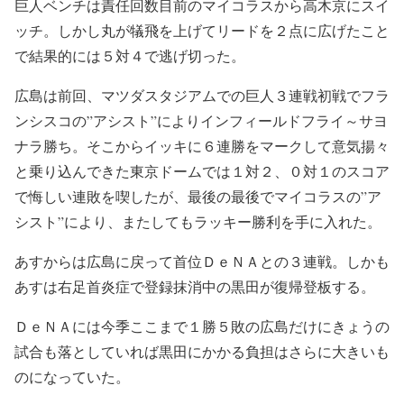
巨人ベンチは責任回数目前のマイコラスから高木京にスイ
ッチ。しかし丸が犠飛を上げてリードを２点に広げたこと
で結果的には５対４で逃げ切った。
広島は前回、マツダスタジアムでの巨人３連戦初戦でフラ
ンシスコの”アシスト”によりインフィールドフライ～サヨ
ナラ勝ち。そこからイッキに６連勝をマークして意気揚々
と乗り込んできた東京ドームでは１対２、０対１のスコア
で悔しい連敗を喫したが、最後の最後でマイコラスの”ア
シスト”により、またしてもラッキー勝利を手に入れた。
あすからは広島に戻って首位ＤｅＮＡとの３連戦。しかも
あすは右足首炎症で登録抹消中の黒田が復帰登板する。
ＤｅＮＡには今季ここまで１勝５敗の広島だけにきょうの
試合も落としていれば黒田にかかる負担はさらに大きいも
のになっていた。