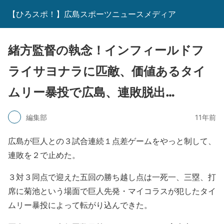
【ひろスポ！】広島スポーツニュースメディア
緒方監督の執念！インフィールドフ
ライサヨナラに匹敵、価値あるタイ
ムリー暴投で広島、連敗脱出…
編集部
11年前
広島が巨人との３試合連続１点差ゲームをやっと制して、
連敗を２で止めた。
３対３同点で迎えた五回の勝ち越し点は一死一、三塁、打
席に菊池という場面で巨人先発・マイコラスが犯したタイ
ムリー暴投によって転がり込んできた。