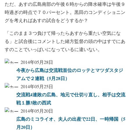
ただ、あすの広島南部の午後６時からの降水確率は午後９
時過ぎの時点で７０パーセント。黒田のコンディショニン
グを考えればあすの試合をどうするか？
「このまま３つ負けて帰ったらあすから重たい空気にな
る」と試合後にコメントした緒方監督の頭の中はすでにあ
すのことでいっぱいになっているに違いない。
2014年05月28日
今夜から広島は交流戦首位のロッテとマツダスタジ
アムで２連戦（5月28日）
2014年05月25日
交流戦4連敗の広島、地元で仕切り直し、相手は交流
戦１勝3敗の西武
2014年05月20日
広島のミコライオ、夫人の出産で22日、一時帰国（5
月20日）