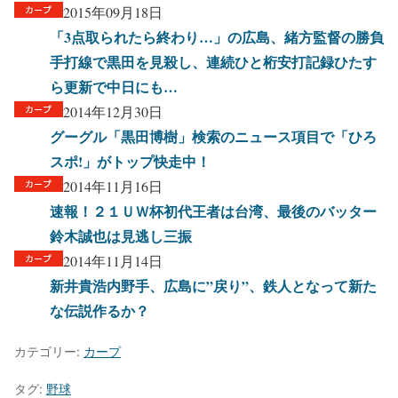
2015年09月18日
「3点取られたら終わり…」の広島、緒方監督の勝負
手打線で黒田を見殺し、連続ひと桁安打記録ひたす
ら更新で中日にも…
2014年12月30日
グーグル「黒田博樹」検索のニュース項目で「ひろ
スポ!」がトップ快走中！
2014年11月16日
速報！２１ＵＷ杯初代王者は台湾、最後のバッター
鈴木誠也は見逃し三振
2014年11月14日
新井貴浩内野手、広島に”戻り”、鉄人となって新た
な伝説作るか？
カテゴリー:
カープ
タグ:
野球