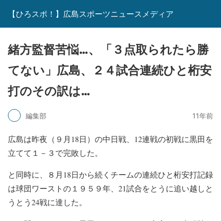
【ひろスポ！】広島スポーツニュースメディア
緒方監督苦悩…、「３点取られたら勝
てない」広島、２４試合連続ひと桁安
打のその訳は…
編集部
11年前
広島は昨夜（９月18日）の中日戦、12連戦の初戦に黒田を
立てて１－３で完敗した。
と同時に、８月18日から続くチームの連続ひと桁安打記録
は球団ワーストの１９５９年、21試合をとうに追い越しと
うとう24戦に達した。