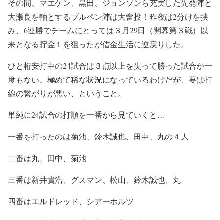
その間、マエケン、黒田、ジョンソンら充実した先発陣と
大瀬良を軸とするブルペン陣は大奮投！昨夜は2分けを挟
み、6連勝でチームにとっては３月29日（開幕第３戦）以
来となる貯金１を狙ったが借金生活に逆戻りした。
ひと桁安打中の24試合は３点以上を失って勝った試合が一
度もない。極めて稀な状況になっているわけだが、要は打
線の繋がりが悪い、ということ。
単純に24試合の打順を一番から見ていくと…
一番を打ったのは菊池、鈴木誠也、田中、丸の４人
二番は丸、田中、菊池
三番は新井貴浩、グスマン、松山、鈴木誠也、丸
四番はエルドレッド、シアーホルツ