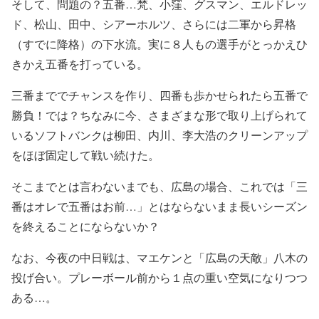
そして、問題の？五番…梵、小窪、グスマン、エルドレッ
ド、松山、田中、シアーホルツ、さらには二軍から昇格
（すでに降格）の下水流。実に８人もの選手がとっかえひ
きかえ五番を打っている。
三番まででチャンスを作り、四番も歩かせられたら五番で
勝負！では？ちなみに今、さまざまな形で取り上げられて
いるソフトバンクは柳田、内川、李大浩のクリーンアップ
をほぼ固定して戦い続けた。
そこまでとは言わないまでも、広島の場合、これでは「三
番はオレで五番はお前…」とはならないまま長いシーズン
を終えることにならないか？
なお、今夜の中日戦は、マエケンと「広島の天敵」八木の
投げ合い。プレーボール前から１点の重い空気になりつつ
ある…。