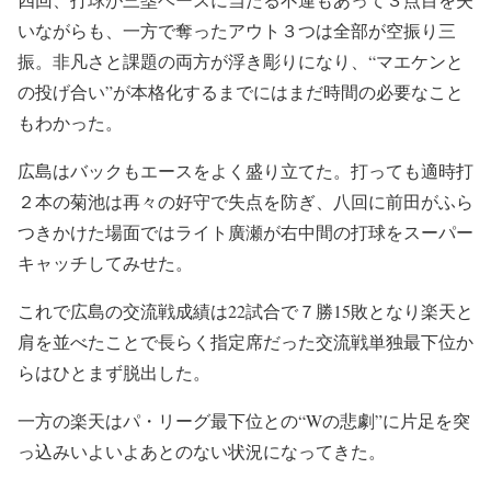
いながらも、一方で奪ったアウト３つは全部が空振り三
振。非凡さと課題の両方が浮き彫りになり、“マエケンと
の投げ合い”が本格化するまでにはまだ時間の必要なこと
もわかった。
広島はバックもエースをよく盛り立てた。打っても適時打
２本の菊池は再々の好守で失点を防ぎ、八回に前田がふら
つきかけた場面ではライト廣瀬が右中間の打球をスーパー
キャッチしてみせた。
これで広島の交流戦成績は22試合で７勝15敗となり楽天と
肩を並べたことで長らく指定席だった交流戦単独最下位か
らはひとまず脱出した。
一方の楽天はパ・リーグ最下位との“Wの悲劇”に片足を突
っ込みいよいよあとのない状況になってきた。