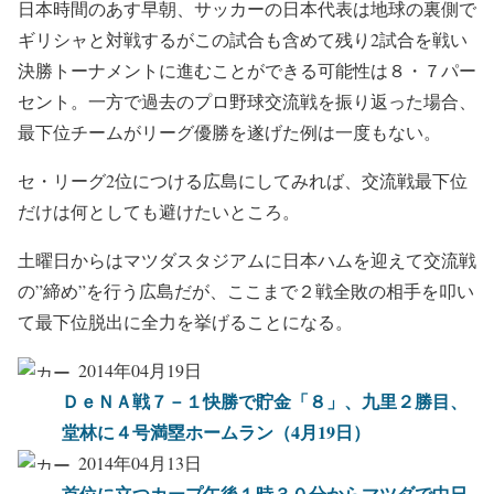
日本時間のあす早朝、サッカーの日本代表は地球の裏側で
ギリシャと対戦するがこの試合も含めて残り2試合を戦い
決勝トーナメントに進むことができる可能性は８・７パー
セント。一方で過去のプロ野球交流戦を振り返った場合、
最下位チームがリーグ優勝を遂げた例は一度もない。
セ・リーグ2位につける広島にしてみれば、交流戦最下位
だけは何としても避けたいところ。
土曜日からはマツダスタジアムに日本ハムを迎えて交流戦
の”締め”を行う広島だが、ここまで２戦全敗の相手を叩い
て最下位脱出に全力を挙げることになる。
2014年04月19日
ＤｅＮＡ戦７－１快勝で貯金「８」、九里２勝目、
堂林に４号満塁ホームラン（4月19日）
2014年04月13日
首位に立つカープ午後１時３０分からマツダで中日