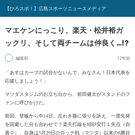
【ひろスポ！】広島スポーツニュースメディア
マエケンにっこり、楽天・松井裕ガ
ックリ、そして両チームは仲良く…!?
編集部
12年前
「あすはカープの試合がないんで、みなさん！日本代表を
応援しましょう！」
マツダスタジムのお立ち台から、前田健太がスタンドのフ
ァンに呼びかけた。
前回、登板から中14日。左わき腹に張りを訴え、一度先発
を回避した分も合わせて？楽天打線を8回5安打１失点（自
責０）、自身は5月29日のロッテ戦（マツダ）以来の6勝目