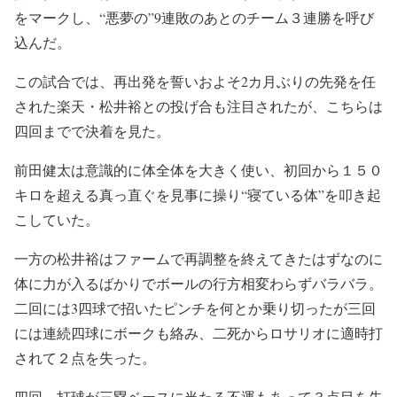
をマークし、“悪夢の”9連敗のあとのチーム３連勝を呼び
込んだ。
この試合では、再出発を誓いおよそ2カ月ぶりの先発を任
された楽天・松井裕との投げ合も注目されたが、こちらは
四回までで決着を見た。
前田健太は意識的に体全体を大きく使い、初回から１５０
キロを超える真っ直ぐを見事に操り“寝ている体”を叩き起
こしていた。
一方の松井裕はファームで再調整を終えてきたはずなのに
体に力が入るばかりでボールの行方相変わらずバラバラ。
二回には3四球で招いたピンチを何とか乗り切ったが三回
には連続四球にボークも絡み、二死からロサリオに適時打
されて２点を失った。
四回、打球が三塁ベースに当たる不運もあって３点目を失