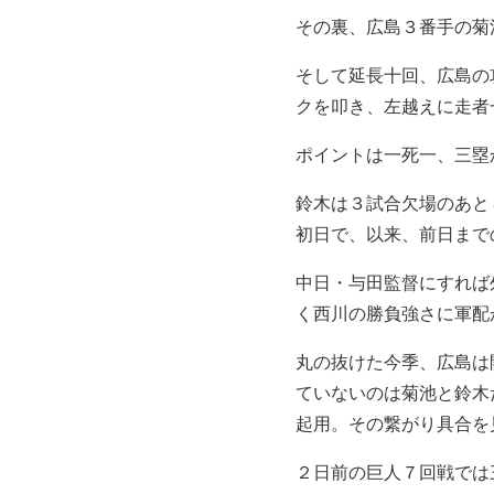
その裏、広島３番手の菊
そして延長十回、広島の
クを叩き、左越えに走者
ポイントは一死一、三塁
鈴木は３試合欠場のあと
初日で、以来、前日までの
中日・与田監督にすれば
く西川の勝負強さに軍配
丸の抜けた今季、広島は
ていないのは菊池と鈴木
起用。その繋がり具合を
２日前の巨人７回戦では