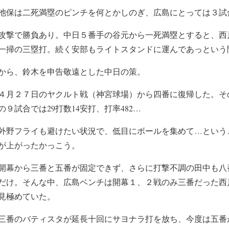
池保は二死満塁のピンチを何とかしのぎ、広島にとっては３試
攻撃で勝負あり。中日５番手の谷元から一死満塁とすると、西
一掃の三塁打。続く安部もライトスタンドに運んであっという
から、鈴木を申告敬遠とした中日の策。
４月２７日のヤクルト戦（神宮球場）から四番に復帰した。その
９試合では29打数14安打、打率482…
外野フライも避けたい状況で、低目にボールを集めて…という
が上がったかっこう。
開幕から三番と五番が固定できず、さらに打撃不調の田中も八
だけ。そんな中、広島ベンチは開幕１、２戦のみ三番だった西
見極めていた。
三番のバティスタが延長十回にサヨナラ打を放ち、今度は五番