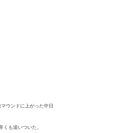
発マウンドに上がった中日
辛くも追いついた。