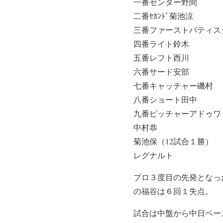
一番センター野間
二番ｾｶﾝﾄﾞ菊池涼
三番ファーストバティス
四番ライト鈴木
五番レフト西川
六番サード安部
七番キャッチャー磯村
八番ショート田中
九番ピッチャーアドゥワ
中村恭
菊池保（12試合１勝）
レグナルト
プロ３度目の先発となっ
の福谷は６回１失点。
試合は中盤から中日ペー