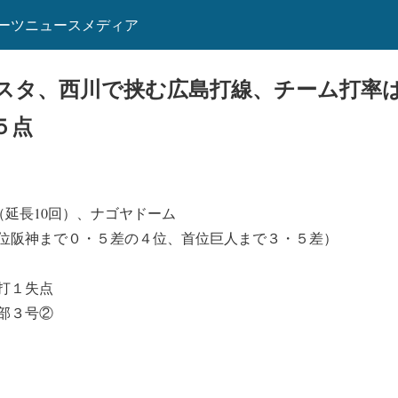
ーツニュースメディア
スタ、西川で挟む広島打線、チーム打率
５点
（延長10回）、ナゴヤドーム
（３位阪神まで０・５差の４位、首位巨人まで３・５差）
打１失点
部３号②