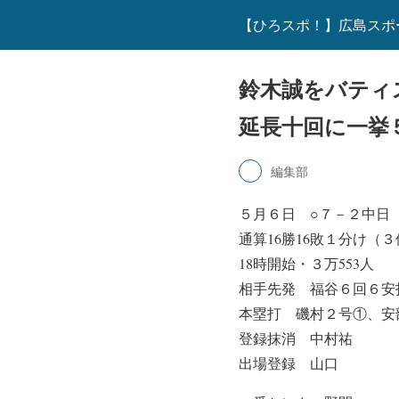
【ひろスポ！】広島スポ
鈴木誠をバティ
延長十回に一挙
編集部
５月６日 ○７－２中日
通算16勝16敗１分け
18時開始・３万553人
相手先発 福谷６回６安
本塁打 磯村２号①、安
登録抹消 中村祐
出場登録 山口