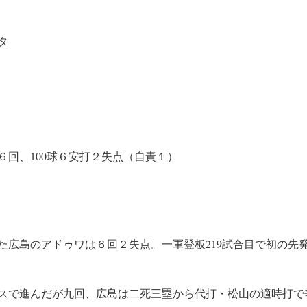
タ
６回、100球６安打２失点（自責１）
た広島のアドゥワは６回２失点。一軍登板219試合目で初の先
スで進んだが九回、広島は二死三塁から代打・松山の適時打で