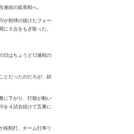
合連続の延長戦へ。
川が初球の抜けたフォー
間に５点をもぎ取った。
日はちょうど12連戦の
ことだったのだろが、続
番に下がり、打順が動い
川を４試合続けて五番に
が殊勲打。チーム打率リ