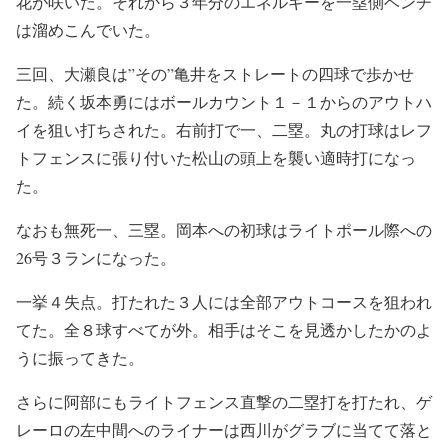
花が咲いた。それから３年分のエネルギーを一塁側ベンチ
は溜めこんでいた。
三回、大瀬良は”その”亀井をストレートの四球で歩かせ
た。続く坂本勇にはボールカウント１－１からのアウトハ
イを狙い打ちされた。右前打で一、二塁。丸の打球はレフ
トフェンスに張り付いた松山の頭上を襲い適時打になっ
た。
なおも無死一、三塁。岡本への初球はライトポール際への
26号３ランになった。
一挙４失点。打たれた３人には全部アウトコースを狙われ
てた。全８球すべてが外。相手はそこを見透かしたかのよ
うに振ってきた。
さらに阿部にもライトフェンス直撃の二塁打を打たれ、ゲ
レーロの左中間へのライナーは西川がグラブに当てて落と