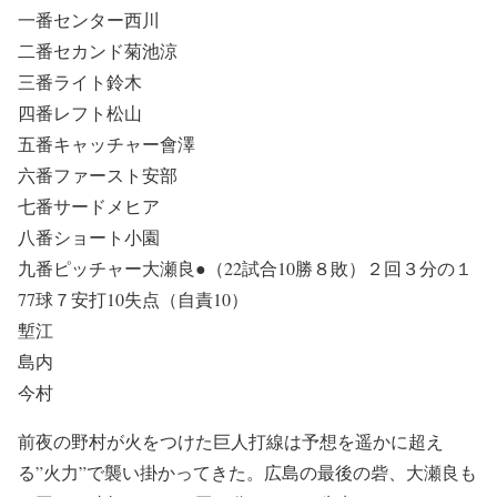
一番センター西川
二番セカンド菊池涼
三番ライト鈴木
四番レフト松山
五番キャッチャー會澤
六番ファースト安部
七番サードメヒア
八番ショート小園
九番ピッチャー大瀬良●（22試合10勝８敗）２回３分の１
77球７安打10失点（自責10）
塹江
島内
今村
前夜の野村が火をつけた巨人打線は予想を遥かに超え
る”火力”で襲い掛かってきた。広島の最後の砦、大瀬良も