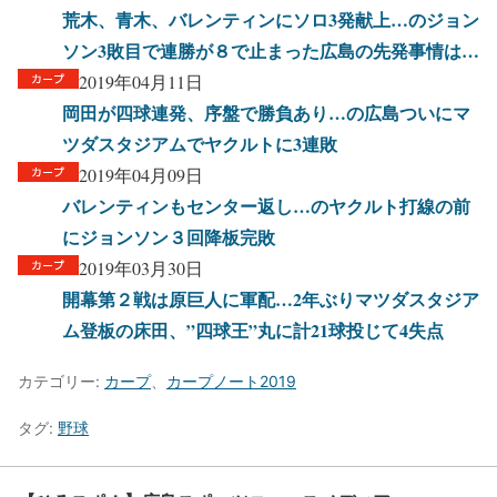
荒木、青木、バレンティンにソロ3発献上…のジョン
ソン3敗目で連勝が８で止まった広島の先発事情は…
2019年04月11日
岡田が四球連発、序盤で勝負あり…の広島ついにマ
ツダスタジアムでヤクルトに3連敗
2019年04月09日
バレンティンもセンター返し…のヤクルト打線の前
にジョンソン３回降板完敗
2019年03月30日
開幕第２戦は原巨人に軍配…2年ぶりマツダスタジア
ム登板の床田、”四球王”丸に計21球投じて4失点
カテゴリー:
カープ
、
カープノート2019
タグ:
野球