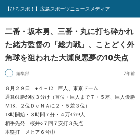
【ひろスポ！】広島スポーツニュースメディア
二番・坂本勇、三番・丸に打ち砕かれ
た緒方監督の「総力戦」、ことどく外
角球を狙われた大瀬良悪夢の10失点
編集部
7年前
８月２９日 ●４－12 巨人、東京ドーム
通算61勝59敗３分け（首位・巨人まで７・５差、巨人優勝
Ｍ18、２位ＤｅＮＡに２・５差３位）
18時開始・３時間７分・４万4579人
相手先発 桜井○７回７安打３失点
本塁打 メヒア６号①