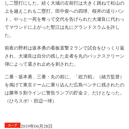
し二塁打にした。続く大城の左前打は大きく跳ねて松山の
上を越えこれも二塁打。田中俊への四球、桜井の送りバン
ト。やっと一死を奪って交代を告げられた大瀬良に代わっ
てマウンドに上がった塹江は丸にグランドスラムを許し
た。
前夜の野村は坂本勇の看板直撃２ランで試合をひっくり返
され、大瀬良は自分の残した走者を丸のバックスクリーン
弾によって還され止めを刺された。
二番・坂本勇、三番・丸の前に、「総力戦」（緒方監督）
を掲げて東京ドームに乗り込んだ広島ベンチに残されたの
は勝率５割ラインに警告ランプの貯金２、だけとなった。
（ひろスポ!・田辺一球）
2019年04月28日