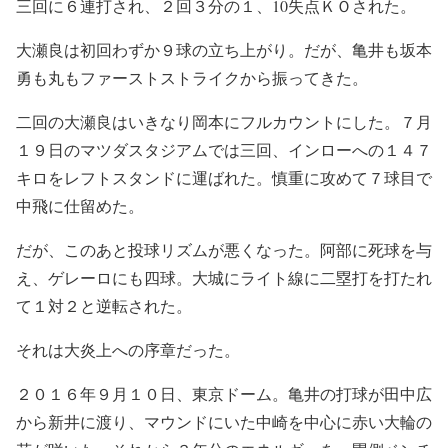
三回に６連打され、２回３分の１、10失点ＫＯされた。
大瀬良は初回わずか９球の立ち上がり。だが、亀井も坂本
勇も丸もファーストストライクから振ってきた。
二回の大瀬良はいきなり岡本にフルカウントにした。７月
１９日のマツダスタジアムでは三回、インローへの１４７
キロをレフトスタンドに運ばれた。慎重に攻めて７球目で
中飛に仕留めた。
だが、このあと投球リズムが悪くなった。阿部に死球を与
え、ゲレーロにも四球。大城にライト線に二塁打を打たれ
て１対２と逆転された。
それは大炎上への序章だった。
２０１６年９月１０日、東京ドーム。亀井の打球が田中広
から新井に渡り、マウンドにいた中崎を中心に赤い大輪の