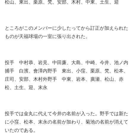
松山、東出、栗原、梵、安部、木村、中東、土生、迎
ところがこのメンバーに少したってから訂正が加えられた
ものが天福球場の一室に張り出された。
投手 中村恭、岩見、中田廉、大島、中崎、今井、池ノ内
捕手 白濱、會澤内野手 東出、小窪、栗原、梵、松本、
庄司、安部、木村外野手 中東、岩本、廣瀬、松山、赤
松、土生、迎、末永
投手では金丸に代えて今井の名前が入った。野手では新た
に小窪、松本、末永の名前が加わり、菊池の名前が消えて
いたのである。