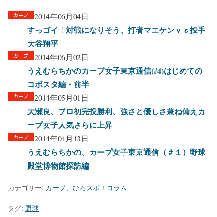
2014年06月04日
すっゴイ！対戦になりそう、打者マエケンｖｓ投手
大谷翔平
2014年06月02日
うえむらちかのカープ女子東京通信(#4)はじめての
コボスタ編・前半
2014年05月01日
大瀬良、プロ初完投勝利、強さと優しさ兼ね備えカ
ープ女子人気さらに上昇
2014年04月13日
うえむらちかの、カープ女子東京通信（＃１）野球
殿堂博物館探訪編
カテゴリー:
カープ
、
ひろスポ！コラム
タグ:
野球