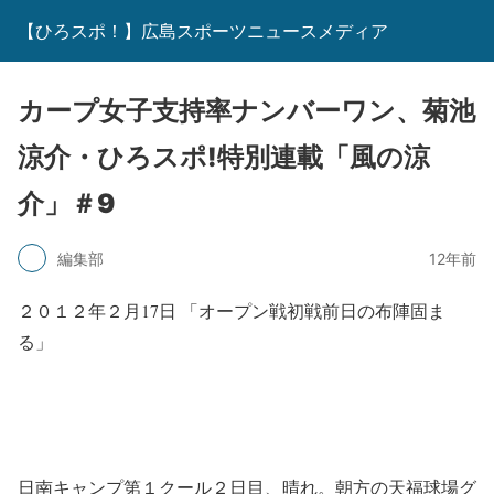
【ひろスポ！】広島スポーツニュースメディア
カープ女子支持率ナンバーワン、菊池
涼介・ひろスポ!特別連載「風の涼
介」＃9
編集部
12年前
２０１２年２月17日 「オープン戦初戦前日の布陣固ま
る」
日南キャンプ第１クール２日目、晴れ。朝方の天福球場グ