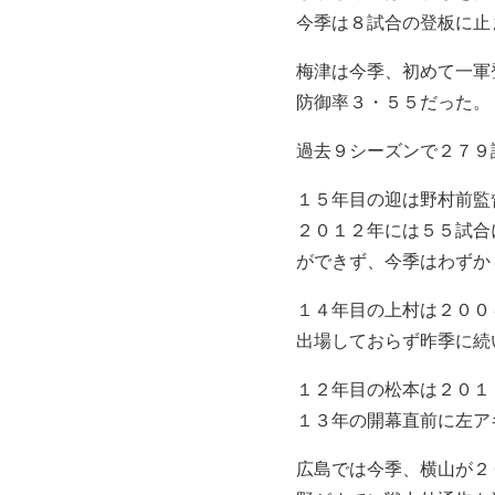
今季は８試合の登板に止
梅津は今季、初めて一軍
防御率３・５５だった。
過去９シーズンで２７９
１５年目の迎は野村前監
２０１２年には５５試合
ができず、今季はわずか
１４年目の上村は２００
出場しておらず昨季に続
１２年目の松本は２０１
１３年の開幕直前に左ア
広島では今季、横山が２