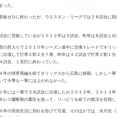
まった。
登板ゼロに終わったが、ウエスタン・リーグでは２８試合に投
試合に登板しているが２０１２年は９試合、昨年は８試合と出
督の肝入りで２０１０年シーズン途中に交換トレードでオリッ
に出場して打率２割２分７厘、昨年は４２試合で打率２割１分
４試合、１安打に終わっていた。
４年の球界再編を経てオリックスから広島に移籍。しかし一軍
いて今季も一軍には上がれなかった。
１年には一軍で３８試合に出場したが２０１２年、２０１３年
キレス腱断裂の重症を負って、リハビリを経ての復活を目指し
０年の現役生活に別れを告げて引退。そのほかでは、永川光（