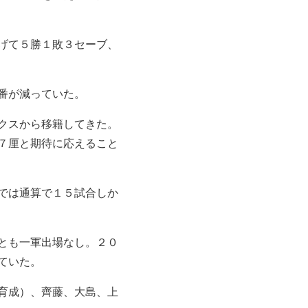
げて５勝１敗３セーブ、
番が減っていた。
クスから移籍してきた。
７厘と期待に応えること
では通算で１５試合しか
とも一軍出場なし。２０
ていた。
育成）、齊藤、大島、上