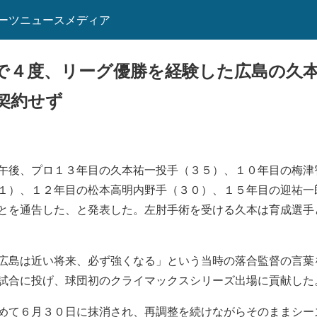
ーツニュースメディア
で４度、リーグ優勝を経験した広島の久
契約せず
午後、プロ１３年目の久本祐一投手（３５）、１０年目の梅津
１）、１２年目の松本高明内野手（３０）、１５年目の迎祐一
とを通告した、と発表した。左肘手術を受ける久本は育成選手
広島は近い将来、必ず強くなる」という当時の落合監督の言葉
試合に投げ、球団初のクライマックスシリーズ出場に貢献した
めて６月３０日に抹消され、再調整を続けながらそのままシー