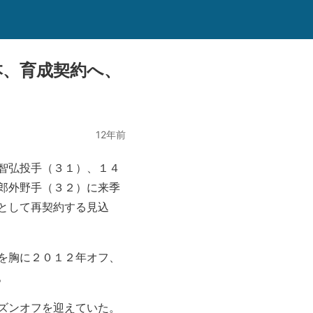
本、育成契約へ、
12年前
智弘投手（３１）、１４
郎外野手（３２）に来季
として再契約する見込
を胸に２０１２年オフ、
。
ズンオフを迎えていた。