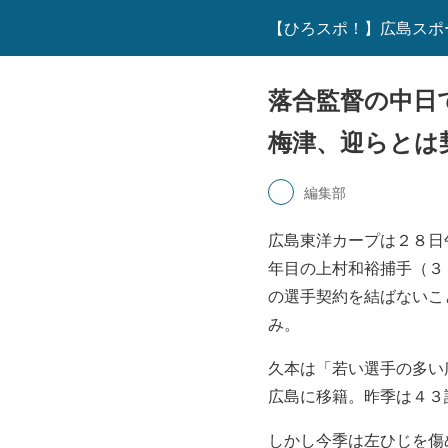
【ひろスポ！】広島スポ
落合監督の中日
梅津、迎らとは
編集部
広島東洋カープは２８日
年目の上村和裕捕手（３
の選手契約を結ばないこ
み。
久本は「若い選手の多い
広島に移籍。昨季は４３
しかし今季は左ひじを傷