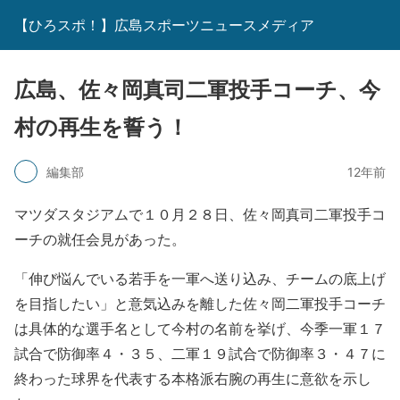
【ひろスポ！】広島スポーツニュースメディア
広島、佐々岡真司二軍投手コーチ、今
村の再生を誓う！
編集部
12年前
マツダスタジアムで１０月２８日、佐々岡真司二軍投手コ
ーチの就任会見があった。
「伸び悩んでいる若手を一軍へ送り込み、チームの底上げ
を目指したい」と意気込みを離した佐々岡二軍投手コーチ
は具体的な選手名として今村の名前を挙げ、今季一軍１７
試合で防御率４・３５、二軍１９試合で防御率３・４７に
終わった球界を代表する本格派右腕の再生に意欲を示し