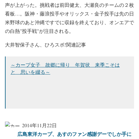
声が上がった。挑戦者は前田健太、大瀬良のチームの２枚
看板…。阪神・藤浪投手やオリックス・金子投手は先の日
米野球のあと沖縄ですでに収録を終えており、オンエアで
の白熱”投手戦”が注目される。
大井智保子さん、ひろスポ!関連記事
～カープ女子 故郷に帰り 年賀状 来季こそは
と 思いを綴る～
2014年11月22日
広島東洋カープ、あすのファン感謝デーでしか手に