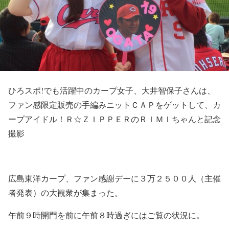
ひろスポ!でも活躍中のカープ女子、大井智保子さんは、
ファン感限定販売の手編みニットＣＡＰをゲットして、カ
ープアイドル！Ｒ☆ＺＩＰＰＥＲのＲＩＭＩちゃんと記念
撮影
広島東洋カープ、ファン感謝デーに３万２５００人（主催
者発表）の大観衆が集まった。
午前９時開門を前に午前８時過ぎにはご覧の状況に。