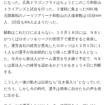
になった。広島ドラゴンフライはちょうどこのころ和歌山
トライアンズと試合を行った。２連戦に集まったNBL地
元開幕戦のノーリツアリーナ和歌山の入場者数は1日目669
人、2日目も806人止まりだった。
騒動はこれだけに止まらない。１０月１８日には、ＮＢＬ
がつくばロボッツをリーグの管理下で運営すると発表し
た。運営会社の経営が悪化したロボッツは１２月１日に１
１人もの選手が自由契約になり残った選手は４人となっ
た。今月から新法人がチーム運営を引き継ぐ予定で、ＮＢ
Ｌは新法人への移管を認めるかどうかをきょう４日に判断
する。
こうした一連の動きは以前なら”泣き寝入り”となっていた
だろう。しかし今の時代、選手は簡単に自分たちの声を表
に出せる。