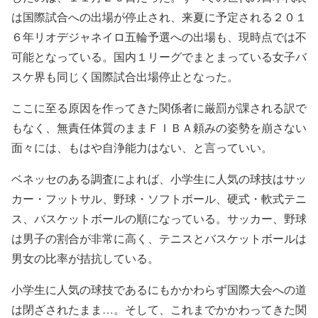
は国際試合への出場が停止され、来夏に予定される２０１
６年リオデジャネイロ五輪予選への出場も、現時点では不
可能となっている。国内１リーグでまとまっている女子バ
スケ界も同じく国際試合出場停止となった。
ここに至る原因を作ってきた関係者に厳罰が課される訳で
もなく、無責任体質のままＦＩＢＡ頼みの姿勢を崩さない
面々には、もはや自浄能力はない、と言っていい。
ベネッセのある調査によれば、小学生に人気の球技はサッ
カー・フットサル、野球・ソフトボール、硬式・軟式テニ
ス、バスケットボールの順になっている。サッカー、野球
は男子の割合が非常に高く、テニスとバスケットボールは
男女の比率が拮抗している。
小学生に人気の球技であるにもかかわらず国際大会への道
は閉ざされたまま…。そして、これまでかかわってきた関