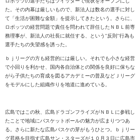
ロボッツの選手たちはツイッターで現状をオープンにし
た。その内幕は厳しいもので、新法人は数名の選手に対し
て「生活が困難な金額」を提示してきたという。さらに、
ロボッツの経営問題で責任を問われて辞任したＮＢＬ前専
務理事が、新法人の社長に就任する、という”反則”行為も
選手たちの失望感を誘った。
ｂｊリーグの方も経営的には厳しい。それでも小さな経営
で小回りを利かせ、国内各自治体との関係を良好に保ちな
がら子供たちの育成を図るアカデミーの普及などＪリーグ
をモデルにした組織作りを地道に進めている。
広島ではこの秋、広島ドラゴンフライズがＮＢＬに参戦し
たことで地域にバスケットボールの魅力が広まりつつあ
る。さらに新たな広島バスケの芽がもうひとつ。ｂｊリー
グ昇格を目指す広島サン・スターズが１０月３日に広島市