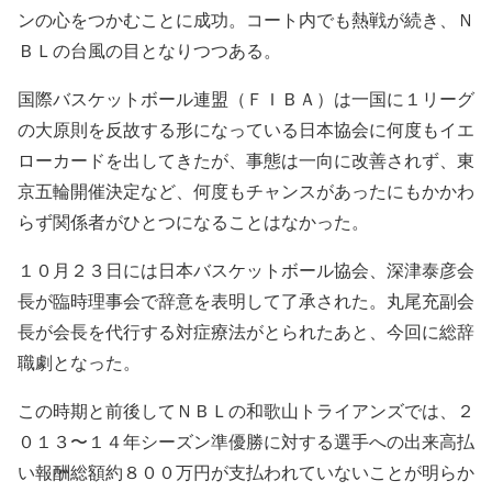
ンの心をつかむことに成功。コート内でも熱戦が続き、Ｎ
ＢＬの台風の目となりつつある。
国際バスケットボール連盟（ＦＩＢＡ）は一国に１リーグ
の大原則を反故する形になっている日本協会に何度もイエ
ローカードを出してきたが、事態は一向に改善されず、東
京五輪開催決定など、何度もチャンスがあったにもかかわ
らず関係者がひとつになることはなかった。
１０月２３日には日本バスケットボール協会、深津泰彦会
長が臨時理事会で辞意を表明して了承された。丸尾充副会
長が会長を代行する対症療法がとられたあと、今回に総辞
職劇となった。
この時期と前後してＮＢＬの和歌山トライアンズでは、２
０１３〜１４年シーズン準優勝に対する選手への出来高払
い報酬総額約８００万円が支払われていないことが明らか