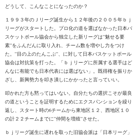
どうして、こんなことになったのか？
１９９３年のＪリーグ誕生から１２年後の２００５年ｂｊ
リーグがスタートした。プロ化の道を選ばなかった日本バ
スケットボール協会から独立した新リーグは”魅せる要
素”をふんだんに取り入れ、チーム数を増やし力をつけ
た。”目の上のたんこぶ”、に対して日本バスケットボール
協会は対抗策を打った。「ｂｊリーグに所属する選手はど
んなに有能でも日本代表には選ばない」。既得権を振りか
ざし、新興勢力を叩き潰しにかかったと言っていい。
叩かれた方も黙ってはいない。自分たちの選択こそが最良
の道ということを証明するためにエクスパンションを繰り
返し、スタート時の6チームから東地区１２、西地区１０
の計２２チームまでに”仲間を増殖”させた。
ｂｊリーグ誕生に遅れを取った旧協会派は「日本リーグ」