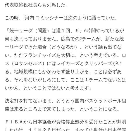
代表取締役社長らも列席した。
この時、 河内 コミッシナーは次のように語っていた。
「統一リーグ（問題）は週１回、５、6時間やっているが
何も決まっておりません。広島での2チームが、新たな統
一リーグできた場合（どうなるか）、という話も出てな
い。ただフランチャイズを大切に、という考えでいる。ロ
ス（ロサンセルス）にはレイカーズとクリッパーズがい
る。地域規模にもかかわらず盛り上がる、ことは必ずあ
る。それをないがしろにして、ここは１チームでないとは
いかん、ということではないと考えます」
決定打を打てないまま、とうとう国内バスケットボール組
織は来るところまで来てしまった、ということになる。
ＦＩＢＡから日本協会が資格停止処分を受けたことが判明
したのは、１１月２６日だった。すべての世代の日本代表