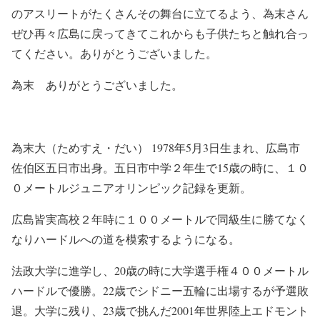
のアスリートがたくさんその舞台に立てるよう、為末さん
ぜひ再々広島に戻ってきてこれからも子供たちと触れ合っ
てください。ありがとうございました。
為末 ありがとうございました。
為末大（ためすえ・だい） 1978年5月3日生まれ、広島市
佐伯区五日市出身。五日市中学２年生で15歳の時に、１０
０メートルジュニアオリンピック記録を更新。
広島皆実高校２年時に１００メートルで同級生に勝てなく
なりハードルへの道を模索するようになる。
法政大学に進学し、20歳の時に大学選手権４００メートル
ハードルで優勝。22歳でシドニー五輪に出場するが予選敗
退。大学に残り、23歳で挑んだ2001年世界陸上エドモント