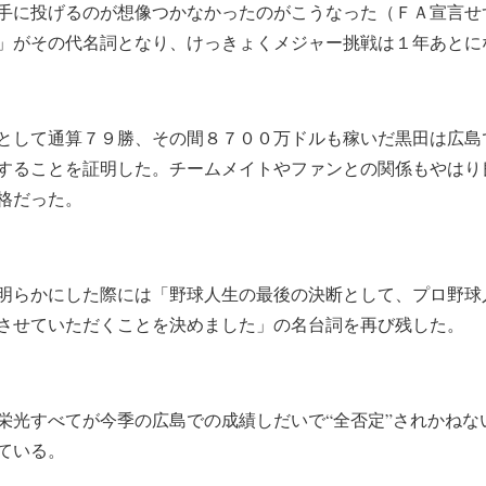
手に投げるのが想像つかなかったのがこうなった（ＦＡ宣言せ
」がその代名詞となり、けっきょくメジャー挑戦は１年あとに
として通算７９勝、その間８７００万ドルも稼いだ黒田は広島
することを証明した。チームメイトやファンとの関係もやはり
格だった。
明らかにした際には「野球人生の最後の決断として、プロ野球
させていただくことを決めました」の名台詞を再び残した。
栄光すべてが今季の広島での成績しだいで“全否定”されかねな
ている。