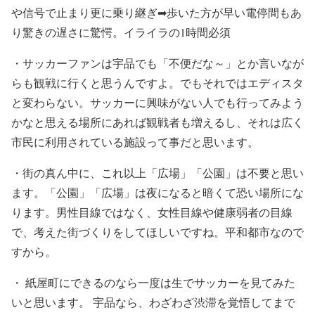
や信号で止まり更に乗り継ぎ➡︎歩いた方が早い電停間もあ
り驚きの遅さに驚愕。イライラの1時間必須
・サッカーファンは宇品でも「不便だな～」とか言いなが
らも観戦に行くと思うんですよ。でもそれではエディスタ
と変わらない。サッカーに興味がない人でも行ってみよう
かなと思える場所にあれば観戦者も増えるし、それは広く
市民に利用されている施設って事だと思います。
・街の真ん中に、これ以上「広場」「公園」は不要と思い
ます。「公園」「広場」は夜になると暗くて恐い場所にな
ります。男性目線ではなく、女性目線や健康弱者の目線
で、考えた街づくりをしてほしいですね。平和都市なので
すから。
・ 紙屋町にできるのなら一度は生でサッカーを見てみた
いと思います。 宇品なら、わざわざ渋滞を覚悟してまで