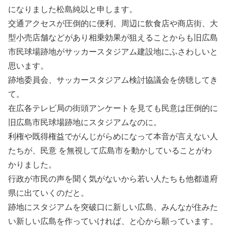
になりました松島純以と申します。
交通アクセスが圧倒的に便利、周辺に飲食店や商店街、大
型小売店舗などがあり相乗効果が狙えることからも旧広島
市民球場跡地がサッカースタジアム建設地にふさわしいと
思います。
跡地委員会、サッカースタジアム検討協議会を傍聴してき
て。
在広各テレビ局の街頭アンケートを見ても民意は圧倒的に
旧広島市民球場跡地にスタジアムなのに。
利権や既得権益でがんじがらめになって本音が言えない人
たちが、民意 を無視して広島市を動かしていることがわ
かりました。
行政が市民の声を聞く気がないから若い人たちも他都道府
県に出ていくのだと。
跡地にスタジアムを突破口に新しい広島、みんなが住みた
い新しい広島を作っていければ、と心から願っています。