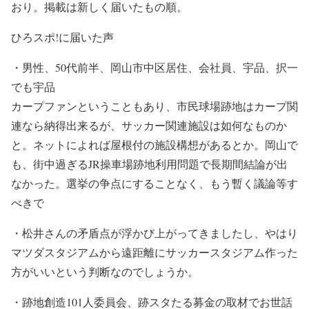
おり。掲載は新しく届いたもの順。
ひろスポ!に届いた声
・男性、50代前半、岡山市中区居住、会社員、宇品、択一
でも宇品
カープファンということもあり、市民球場跡地はカープ関
連なら納得出来るが、サッカー関連施設は如何なものか
と。ネットによれば屋根付の施設構想があるとか。岡山で
も、街中過ぎるJR操車場跡地利用問題で長期間結論が出
なかった。選挙の争点にすることなく、もう暫く議論等す
べきで
・
松井さんの矛盾点が浮かび上がってきましたし、
やはり
マツダスタジアムから遠距離にサッカースタジアム作った
方が
いいという判断なのでしょうか。
・跡地創造101人委員会、跡スタたる募金の取材でお世話