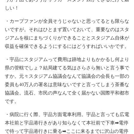
しい！
・カープファンが全員そうじゃないと思ってるとも限らな
いですが。それはひとまず置いておいて、重要なのはスタ
ジアムを核にまちづくりができることとスタジアム自体が
収益を確保できるようにするにはどうすればいいかです。
・宇品にスタジアムって費用は跡地よりもかかるし何より
県の管轄でしょ？結局建てる気はさらさら無いと言う事で
すか。元々スタジアム協議会なんて協議会の会長も一部の
委員も40万人の署名は意味ないですと言ってしまう茶番な
協議会。流石、市民の声なんて全く届かない国際平和都市
です。
・病院に行く際、宇品方面電車利用。宇品と言っても広電
本社前と宇品港行きがあり知らなくて本社前で下車➡︎電停
で待って宇品港行きに乗る➡︎ここに来るまでに沢山の電停