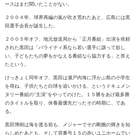
ースはまだ聞いたことがない。
２００４年、球界再編の嵐が吹き荒れたあと、広島には黒
田選手会長が誕生した。
２００５年オフ、地元放送局から「正月番組」出演を依頼
された黒田は「バライティ系なら若い選手に譲って欲し
い、子どもたちの夢をかなえる番組なら協力する」と答え
たという。
けっきょく同年オフ、黒田は瀬戸内海に浮かぶ島の小学生
を尋ね、子供たちと白球を追いかける、というドキュメン
タリー番組の”主演”をやってのけた。１５勝をあげ最多勝
のタイトルを取り、休養最優先だったその時期に、であ
る。
黒田博樹は海を渡る前も、メジャーでその剛腕の輝きを知
らしめたあとも、そして背番号１５の赤いユニホームでい