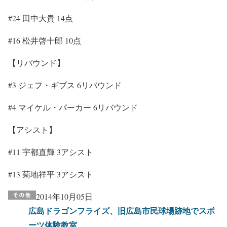
#24
田中大貴
14
点
#16
松井啓十郎
10
点
【リバウンド】
#3
ジェフ・ギブス
6
リバウンド
#4
マイケル・パーカー
6
リバウンド
【アシスト】
#11
宇都直輝
3
アシスト
#13
菊地祥平
3
アシスト
2014年10月05日
広島ドラゴンフライズ、旧広島市民球場跡地でスポ
ーツ体験教室