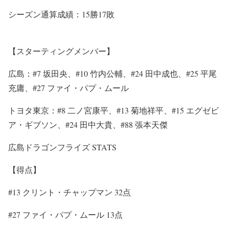
シーズン通算成績：
15
勝
17
敗
【スターティングメンバー】
広島：
#7
坂田央、
#10
竹内公輔、
#24
田中成也、
#25
平尾
充庸、
#27
ファイ・パプ・ムール
トヨタ東京：
#8
二ノ宮康平、
#13
菊地祥平、
#15
エグゼビ
ア・ギブソン、
#24
田中大貴、
#88
張本天傑
広島ドラゴンフライズ
STATS
【得点】
#13
クリント・チャップマン
32
点
#27
ファイ・パプ・ムール
13
点