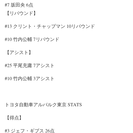
#7
坂田央
6
点
【リバウンド】
#13
クリント・チャップマン
10
リバウンド
#10
竹内公輔
7
リバウンド
【アシスト】
#25
平尾充庸
7
アシスト
#10
竹内公輔
3
アシスト
トヨタ自動車アルバルク東京
STATS
【得点】
#3
ジェフ・ギブス
26
点