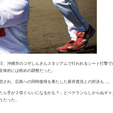
日、沖縄市のコザしんきんスタジアムで行われるシート打撃で
全体的には軽めの調整だった。
想され、広島への同時復帰を果たした新井貴浩との対決も…。
たら手が２倍ぐらいになるかも？」とベテランらしからぬギャ
うだった。