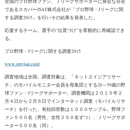
全国のプロ野球ファン、Ｊリーグサポーターに身近な存在
であるスカパーJSAT株式会社が「プロ野球・Jリーグに関
する調査2015」を行いその結果を発表した。
応援するチーム、選手の”位置づけ”を客観的に再確認でき
る。
プロ野球・Jリーグに関する調査2015
www.sptvjsat.com/
調査地域は全国。調査対象は、「ネットエイジアリサー
チ」のモバイルモニター会員を母集団とする20～59歳の野
球ファン・Jリーグサポーター。調査機関は２０１５年２
月４日から２月６日でインターネット調査（モバイルリサ
ーチ）を行った。有効回答数は１０００サンプル。野球フ
ァン５００名（男性、女性２５０名ずつ）、Ｊリーグサポ
ーター５００名（同）。