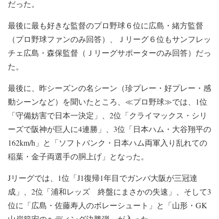
だった。
最後に最も好きな監督のプロ野球６位に広島・緒方監督
（プロ野球ファンのみ回答）、Ｊリーグ６位もサンフレッ
チェ広島・森保監督（Ｊリーグサポーターのみ回答）だっ
た。
最後に、昨シーズンの名シーン（珍プレー・好プレー・感
動シーンなど）を聞いたところ、≪プロ野球≫では、1位
「守備妨害で日本一決定」、2位「クライマックス・シリ
ーズで阪神が巨人に4連勝」、3位「日本ハム・大谷翔平の
162km/h」と「ソフトバンク・日本ハム両軍入り乱れての
稲葉・金子両選手の胴上げ」となった。
Jリーグでは、1位「J1復帰1年目でガンバ大阪が三冠達
成」、2位「浦和レッズ 終盤にまさかの失速」、そして3
位に「広島・佐藤寿人のボレーシュート」と「山形・GK
山岸範宏のヘディング決勝弾」が入った。