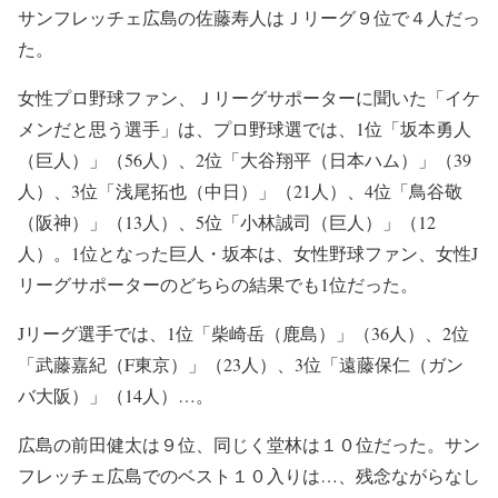
サンフレッチェ広島の佐藤寿人はＪリーグ９位で４人だっ
た。
女性プロ野球ファン、Ｊリーグサポーターに聞いた「イケ
メンだと思う選手」は、プロ野球選では、1位「坂本勇人
（巨人）」（56人）、2位「大谷翔平（日本ハム）」（39
人）、3位「浅尾拓也（中日）」（21人）、4位「鳥谷敬
（阪神）」（13人）、5位「小林誠司（巨人）」（12
人）。1位となった巨人・坂本は、女性野球ファン、女性J
リーグサポーターのどちらの結果でも1位だった。
Jリーグ選手では、1位「柴崎岳（鹿島）」（36人）、2位
「武藤嘉紀（F東京）」（23人）、3位「遠藤保仁（ガン
バ大阪）」（14人）…。
広島の前田健太は９位、同じく堂林は１０位だった。サン
フレッチェ広島でのベスト１０入りは…、残念ながらなし