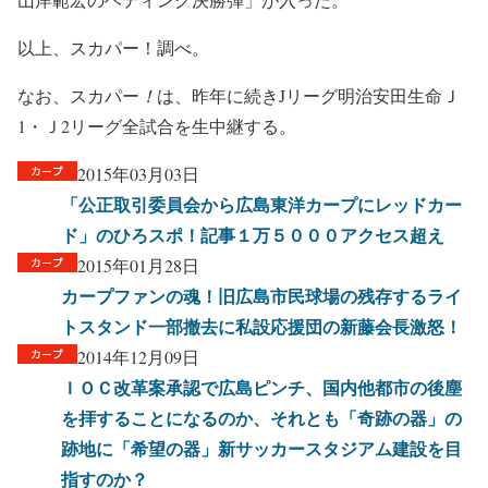
以上、スカパー！調べ。
なお、スカパー
！
は、昨年に続きJリーグ明治安田生命Ｊ
1・Ｊ2リーグ全試合を生中継する。
2015年03月03日
「公正取引委員会から広島東洋カープにレッドカー
ド」のひろスポ！記事１万５０００アクセス超え
2015年01月28日
カープファンの魂！旧広島市民球場の残存するライ
トスタンド一部撤去に私設応援団の新藤会長激怒！
2014年12月09日
ＩＯＣ改革案承認で広島ピンチ、国内他都市の後塵
を拝することになるのか、それとも「奇跡の器」の
跡地に「希望の器」新サッカースタジアム建設を目
指すのか？