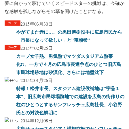
夢に向かって駆けていくスピードスターの挑戦は、今確か
な感触を残しながらその幕を開けたことになる。
2015年03月30日
やがてまた赤に…、の黒田博樹投手に広島市民から
「市長になって欲しい」と”嘆願状”
2015年02月25日
カープ女子熱、男気熱でマツダスタジアム熱帯
化!?、一方で４月の広島市長選争点のひとつ旧広島
市民球場跡地は砂漠化、さらには地盤沈下
2015年01月26日
特報！松井市長、スタジアム建設候補地は”宇品１
本”、旧広島市民球場跡地での建設を広島の街作りの
柱のひとつとするサンフレッチェ広島社長、小谷野
氏との対決色鮮明に
2014年12月08日
広島サッカースタジアム構想空転でサンフレッチェ