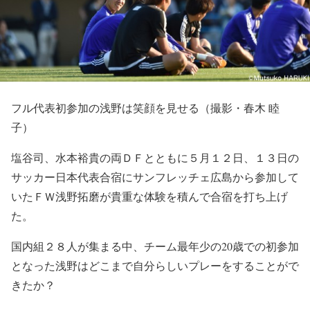
フル代表初参加の浅野は笑顔を見せる（撮影・春木 睦
子）
塩谷司、水本裕貴の両ＤＦとともに５月１２日、１３日の
サッカー日本代表合宿にサンフレッチェ広島から参加して
いたＦＷ浅野拓磨が貴重な体験を積んで合宿を打ち上げ
た。
国内組２８人が集まる中、チーム最年少の20歳での初参加
となった浅野はどこまで自分らしいプレーをすることがで
きたか？