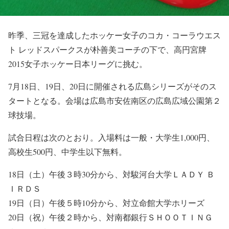
昨季、三冠を達成したホッケー女子のコカ・コーラウエス
ト レッドスパークスが朴善美コーチの下で、高円宮牌
2015女子ホッケー日本リーグに挑む。
7月18日、19日、20日に開催される広島シリーズがそのス
タートとなる。会場は広島市安佐南区の広島広域公園第２
球技場。
試合日程は次のとおり。入場料は一般・大学生1,000円、
高校生500円、中学生以下無料。
18日（土）午後３時30分から、対駿河台大学ＬＡＤＹ Ｂ
ＩＲＤＳ
19日（日）午後５時10分から、対立命館大学ホリーズ
20日（祝）午後２時から、対南都銀行ＳＨＯＯＴＩＮＧ