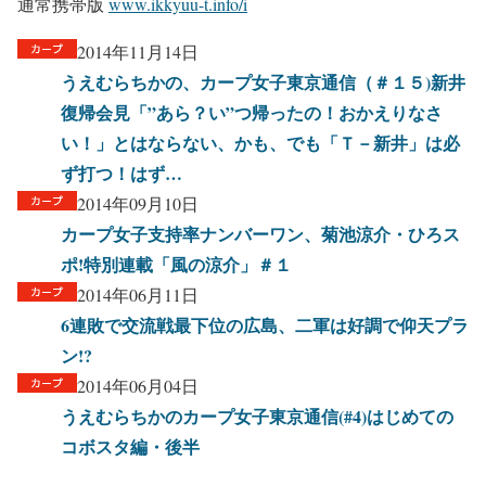
通常携帯版
www.ikkyuu-t.info/i
2014年11月14日
うえむらちかの、カープ女子東京通信（＃１５)新井
復帰会見「”あら？い”つ帰ったの！おかえりなさ
い！」とはならない、かも、でも「Ｔ－新井」は必
ず打つ！はず…
2014年09月10日
カープ女子支持率ナンバーワン、菊池涼介・ひろス
ポ!特別連載「風の涼介」＃１
2014年06月11日
6連敗で交流戦最下位の広島、二軍は好調で仰天プラ
ン!?
2014年06月04日
うえむらちかのカープ女子東京通信(#4)はじめての
コボスタ編・後半