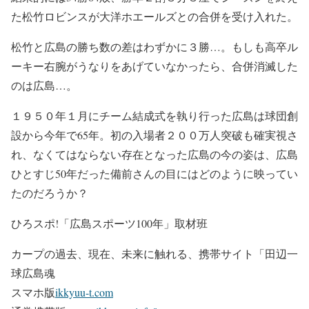
た松竹ロビンスが大洋ホエールズとの合併を受け入れた。
松竹と広島の勝ち数の差はわずかに３勝…。もしも高卒ル
ーキー右腕がうなりをあげていなかったら、合併消滅した
のは広島…。
１９５０年１月にチーム結成式を執り行った広島は球団創
設から今年で65年。初の入場者２００万人突破も確実視さ
れ、なくてはならない存在となった広島の今の姿は、広島
ひとすじ50年だった備前さんの目にはどのように映ってい
たのだろうか？
ひろスポ!「広島スポーツ100年」取材班
カープの過去、現在、未来に触れる、携帯サイト「田辺一
球広島魂
スマホ版
ikkyuu-t.com