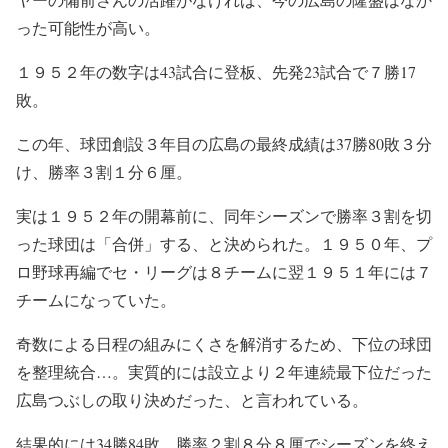
った可能性が高い。
１９５２年の数字は43試合に登板、先発23試合で７勝17
敗。
この年、球団創設３年目の広島の最終成績は37勝80敗３分
け、勝率３割１分６厘。
実は１９５２年の開幕前に、同年シーズンで勝率３割を切
った球団は「合併」する、と決められた。１９５０年、プ
ロ野球再編でセ・リーグは８チームに翌１９５１年には７
チームになっていた。
奇数による日程の組みにくさを解消するため、下位の球団
を整理統合…。実質的には設立より２年連続最下位だった
広島つぶしの取り決めだった、と言われている。
結果的には34勝84敗、勝率２割８分８厘でシーズンを終え