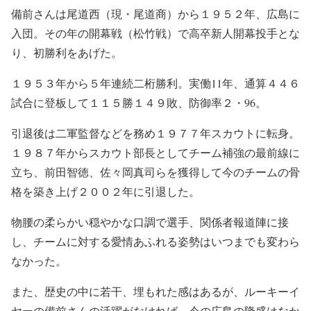
備前さんは尾道西（現・尾道商）から１９５２年、広島に
入団。その年の開幕戦（松竹戦）で高卒新人開幕投手とな
り、初勝利をあげた。
１９５３年から５年連続二桁勝利。実働11年、通算４４６
試合に登板して１１５勝１４９敗、防御率２・96。
引退後は二軍監督などを務め１９７７年スカウトに転身。
１９８７年からスカウト部長としてチーム補強の最前線に
立ち、前田智徳、佐々岡真司らを獲得して今のチームの骨
格を築き上げ２００２年に引退した。
物腰の柔らかい穏やかな口調で選手、関係者報道陣に接
し、チームに対する愛情あふれる姿勢はいつまでも変わら
なかった。
また、歴史の中に若干、埋もれた感はあるが、ルーキーイ
ヤーの備前さんの活躍がなければ、今の広島の隆盛はなか