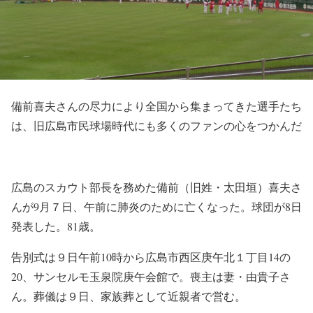
備前喜夫さんの尽力により全国から集まってきた選手たち
は、旧広島市民球場時代にも多くのファンの心をつかんだ
広島のスカウト部長を務めた備前（旧姓・太田垣）喜夫さ
んが9月７日、午前に肺炎のために亡くなった。球団が8日
発表した。81歳。
告別式は９日午前10時から広島市西区庚午北１丁目14の
20、サンセルモ玉泉院庚午会館で。喪主は妻・由貴子さ
ん。葬儀は９日、家族葬として近親者で営む。