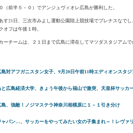
０（前半５－０）でアンジュヴィオレ広島が勝利した。
あす21日、三次市みよし運動公園陸上競技場でプレナスなでし
クオフは午後１時。
カーチームは、２１日まで広島に滞在してマツダスタジアムで
島対アフガニスタン女子、9月20日午前11時エディオンスタ
島と広島経済大学、きょう午後から福山で激突、天皇杯サッカ
広島、強敵！ノジマステラ神奈川相模原に１－１引き分け
ジャパン…、サッカーをやってみたい女の子集まれ～！レヴァリ