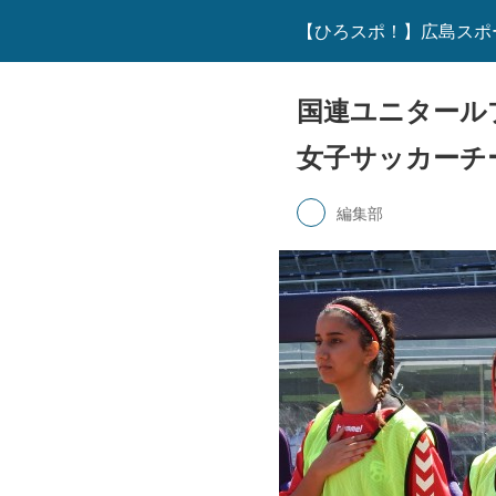
【ひろスポ！】広島スポ
国連ユニタール
女子サッカーチ
編集部