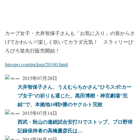
カープ女子・大井智保子さんも「お気に入り」の首からさ
げてかわいい!!楽しく吹いてカラダ元気！ スラィリーぴ
ろぴろ笛先行販売開始！
hirospo.com/pickup/20340.html
2015年07月28日
大井智保子さん、うえむらちかさん”ひろスポ!カー
プ女子”の祈りも通じた、黒田博樹・神宮劇場”完
結”で、本拠地10戦9勝のヤクルト完敗
2015年07月14日
西武・秋山の連続試合安打31でストップ、プロ野球
記録保持者の高橋慶彦氏は…
2014年09月10日