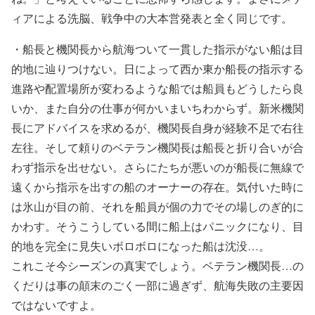
ィアによる洗脳、戦争中の大本営発表と全く同じです。
・
船長と機関長から航海ついて一貫した指示がない船は目
的地に辿りつけない。日によって西か東か船長の指示する
進路や配置場所が変わるような船では船員もどうしたら良
いか、また自分の仕事が何かいまいちわからず。新米機関
長にアドバイスを求めるが、機関長自身が経験不足で右往
左往。そして頼りのベテラン機関長は船長と折り合いが合
わず指示を出せない。さらにたちが悪いのが船長に無線で
遠くから指示を出すの船のオーナーの存在。気付いた時に
は氷山が目の前、それを船員が個の力でその場しのぎ的に
かわす。そうこうしている間に船上はパニックになり、目
的地を完全に見失いボロボロになった船は沈没…。
これこそ今シーズンの真実でしょう。ベテラン機関長…の
くだりは事の顛末のごく一部に過ぎず、航海失敗の主要因
ではないですよ。