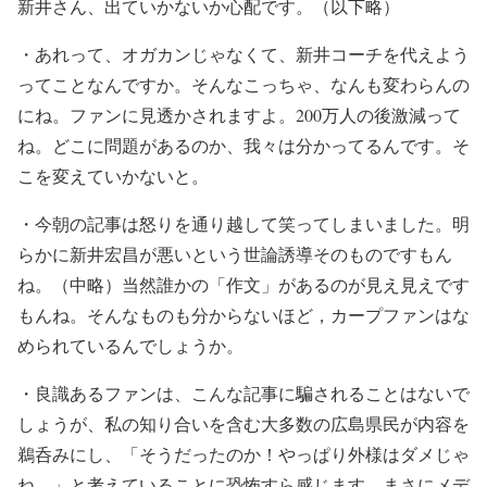
新井さん、出ていかないか心配です。（以下略）
・あれって、オガカンじゃなくて、新井コーチを代えよう
ってことなんですか。そんなこっちゃ、なんも変わらんの
にね。ファンに見透かされますよ。200万人の後激減って
ね。どこに問題があるのか、我々は分かってるんです。そ
こを変えていかないと。
・
今朝の記事は怒りを通り越して笑ってしまいました。明
らかに新井宏昌が悪いという世論誘導そのものですもん
ね。（中略）当然誰かの「作文」があるのが見え見えです
もんね。そんなものも分からないほど，カープファンはな
められているんでしょうか。
・良識あるファンは、こんな記事に騙されることはないで
しょうが、私の知り合いを含む大多数の広島県民が内容を
鵜呑みにし、「そうだったのか！やっぱり外様はダメじゃ
ね。」と考えていることに恐怖すら感じます。まさにメデ