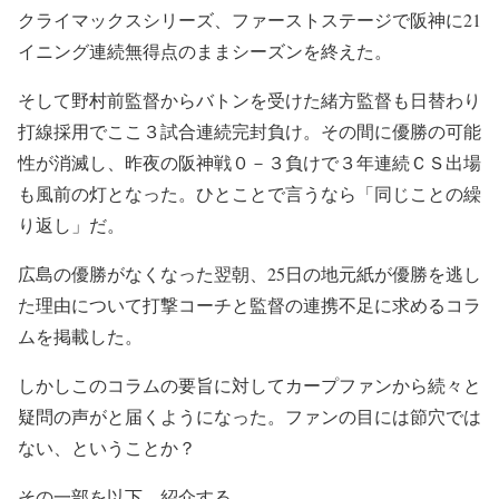
クライマックスシリーズ、ファーストステージで阪神に21
イニング連続無得点のままシーズンを終えた。
そして野村前監督からバトンを受けた緒方監督も日替わり
打線採用でここ３試合連続完封負け。その間に優勝の可能
性が消滅し、昨夜の阪神戦０－３負けで３年連続ＣＳ出場
も風前の灯となった。ひとことで言うなら「同じことの繰
り返し」だ。
広島の優勝がなくなった翌朝、25日の地元紙が優勝を逃し
た理由について打撃コーチと監督の連携不足に求めるコラ
ムを掲載した。
しかしこのコラムの要旨に対してカープファンから続々と
疑問の声がと届くようになった。ファンの目には節穴では
ない、ということか？
その一部を以下、紹介する。