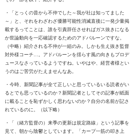
・「
とっくの昔から不仲でした～我が社は知ってました
～」と、
それをわざわざ優勝可能性消滅直後に一発少量掲
載するってことは、誰を引責辞任させればガス抜きになる
か世論動向を一応確認するためのアドバルーンですな。
（中略）
紹介される不仲が一組のみ。しかも生え抜き監督
対外様コーチ…。アドバルーンを揺らす風の向きもプロデ
ュースなさっているようですね。いやはや、経営者様とい
うのはご苦労がたえませんなあ。
・今時、新聞記事が全て正しいと思っているいる読者がい
るとでも思っているのか？新聞記者としてその記事が紙面
に載ることを恥ずかしく思わないのか？自分の名前が記さ
れているのに。（以下略）
・
「（緒方監督の）来季の更新は規定路線」という記事を
見て、朝から陰鬱としています。
「カープ一筋の叩き上