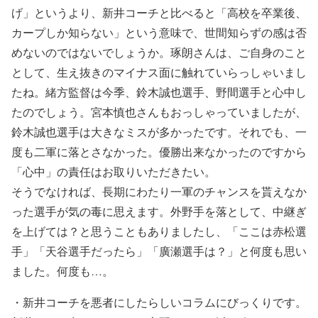
げ」というより、新井コーチと比べると「高校を卒業後、
カープしか知らない」という意味で、世間知らずの感は否
めないのではないでしょうか。
琢朗さんは、ご自身のこと
として、生え抜きのマイナス面に触れていらっしゃいまし
たね。
緒方監督は今季、鈴木誠也選手、野間選手と心中し
たのでしょう。
宮本慎也さんもおっしゃっていましたが、
鈴木誠也選手は大きなミスが多かったです。
それでも、一
度も二軍に落とさなかった。
優勝出来なかったのですから
「心中」の責任はお取りいただきたい。
そうでなければ、長期にわたり一軍のチャンスを貰えなか
った選手が気の毒に思えます。
外野手を落として、中継ぎ
を上げては？と思うこともありましたし、
「ここは赤松選
手」「天谷選手だったら」「廣瀬選手は？」と何度も思い
ました。何度も…。
・新井コーチを悪者にしたらしいコラムにびっくりです。