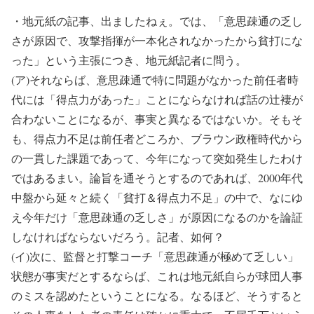
・
地元紙の記事、出ましたねぇ。で
は、「意思疎通の乏し
さが原因で、攻撃指揮が一本化されなかったから貧打にな
った」という主張につき、地元紙記者に問う。
(
ア
)
それならば、意思疎通で特に問題がなかった前任者時
代には「得点力があった」ことにならなければ話の辻褄が
合わないことになるが、事実と異なるではないか。そもそ
も、得点力不足は前任者どころか、ブラウン政権時代から
の一貫した課題であって、今年になって突如発生したわけ
ではあるまい。論旨を通そうとするのであれば、
2000
年代
中盤から延々と続く「貧打＆得点力不足」の中で、なにゆ
え今年だけ「意思疎通の乏しさ」が原因になるのかを論証
しなければならないだろう。記者、如何？
(
イ
)
次に、監督と打撃コーチ「意思疎通が極めて乏しい」
状態が事実だとするならば、これは地元紙自らが球団人事
のミスを認めたということになる。
なるほど、そうすると