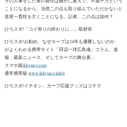
その人事をした者の責任は確かに重大で、不届千万という
ことになるから、当然この点も取り組んでいただかないと
首尾一貫性を欠くことになる。記者、この点は如何？
ひろスポ!「コイ祭りの終わりに…」取材班
ひろスポ!お勧め、なぜカープは24年も優勝しないのか、
がよくわかる携帯サイト「田辺一球広島魂」コラム、速
報、最新ニュース、そしてカープの舞台裏…
スマホ版
ikkyuu-t.com
通常携帯版
www.ikkyuu-t.info/i
ひろスポ!イチオシ、カープ応援グッズはコチラ