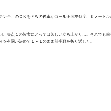
テン合川のＣＫをＦＷの神車がゴール正面左45度、５メートル
14、失点１の皆実にとっては苦しい立ち上がり…。それでも前半
Ｋを有國が決めて１－１のまま前半戦を折り返した。