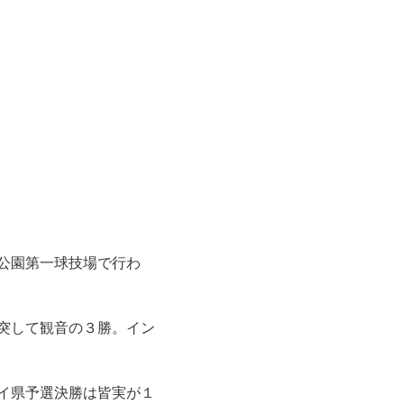
域公園第一球技場で行わ
激突して観音の３勝。イン
イ県予選決勝は皆実が１