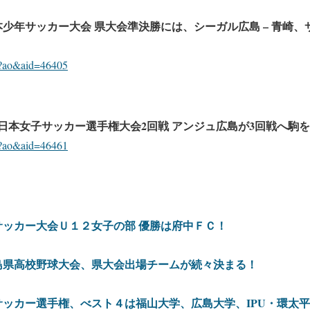
本少年サッカー大会 県大会準決勝には、シーガル広島
–
青崎、
hp?ao&aid=46405
日本女子サッカー選手権大会
2
回戦 アンジュ広島が
3
回戦へ駒を
hp?ao&aid=46461
サッカー大会Ｕ１２女子の部 優勝は府中ＦＣ！
島県高校野球大会、県大会出場チームが続々決まる！
学サッカー選手権、べスト４は福山大学、広島大学、IPU・環太