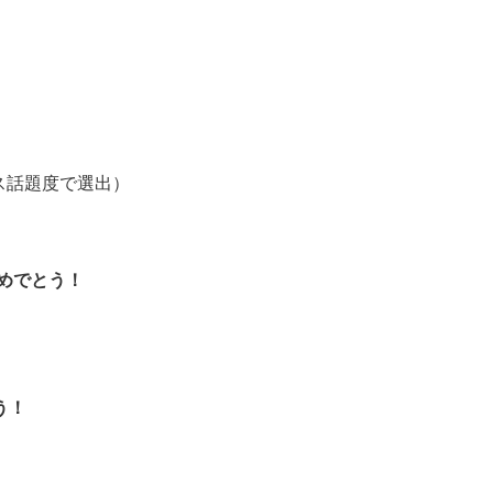
ス話題度で選出）
めでとう！
う！