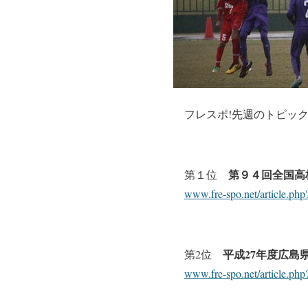
フレスポ!先週のトピッ
第９４回全国高
第１位
www.fre-spo.net/article.p
平成
27
年度広島
第2位
www.fre-spo.net/article.p