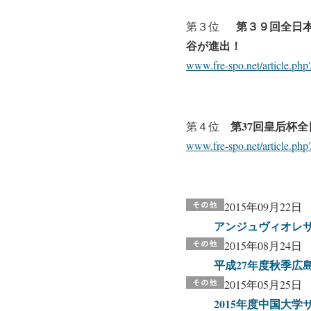
第３９回全日
第３位
谷が進出！
www.fre-spo.net/article.p
第
37
回皇后杯全
第４位
www.fre-spo.net/article.p
2015年09月22日
アンジュヴィオレ
2015年08月24日
平成27年度秋季広
2015年05月25日
2015年度中国大