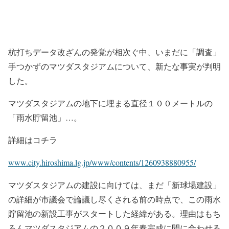
杭打ちデータ改ざんの発覚が相次ぐ中、いまだに「調査」
手つかずのマツダスタジアムについて、新たな事実が判明
した。
マツダスタジアムの地下に埋まる直径１００メートルの
「雨水貯留池」…。
詳細はコチラ
www.city.hiroshima.lg.jp/www/contents/1260938880955/
マツダスタジアムの建設に向けては、まだ「新球場建設」
の詳細が市議会で論議し尽くされる前の時点で、この雨水
貯留池の新設工事がスタートした経緯がある。理由はもち
ろんマツダスタジアムの２００９年春完成に間に合わせる