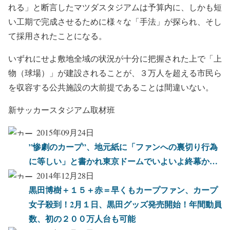
れる」と断言したマツダスタジアムは予算内に、しかも短
い工期で完成させるために様々な「手法」が探られ、そし
て採用されたことになる。
いずれにせよ敷地全域の状況が十分に把握された上で「上
物（球場）」が建設されることが、３万人を超える市民ら
を収容する公共施設の大前提であることは間違いない。
新サッカースタジアム取材班
2015年09月24日
”惨劇のカープ”、地元紙に「ファンへの裏切り行為
に等しい」と書かれ東京ドームでいよいよ終幕か…
2014年12月28日
黒田博樹＋１５＋赤＝早くもカープファン、カープ
女子殺到！2月１日、黒田グッズ発売開始！年間動員
数、初の２００万人台も可能