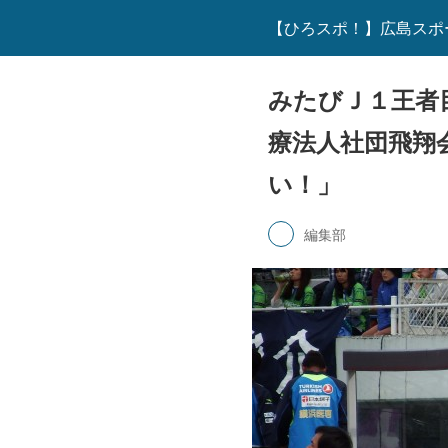
【ひろスポ！】広島スポ
みたびＪ１王者
療法人社団飛翔
い！」
編集部