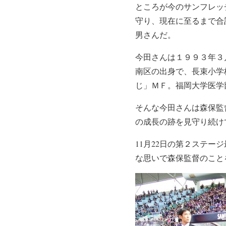
ところが今のサンフレッ
守り、現在に至るまで合
男さんだ。
今田さんは１９９３年３
南区の出身で、長束小学
じ」ＭＦ。福岡大学医学
そんな今田さんは森保監
の成長の跡を見守り続け
11月22日の第２ステ
な思いで森保監督のこと