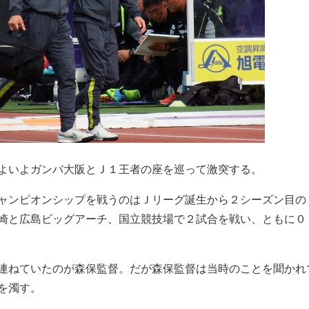
よいよガンバ大阪とＪ１王者の座を巡って激突する。
ャンピオンシップを戦うのはＪリーグ誕生から２シーズン目の
崎と広島ビッグアーチ、国立競技場で２試合を戦い、ともに０
連ねていたのが森保監督。だが森保監督は当時のことを聞かれ
を濁す。