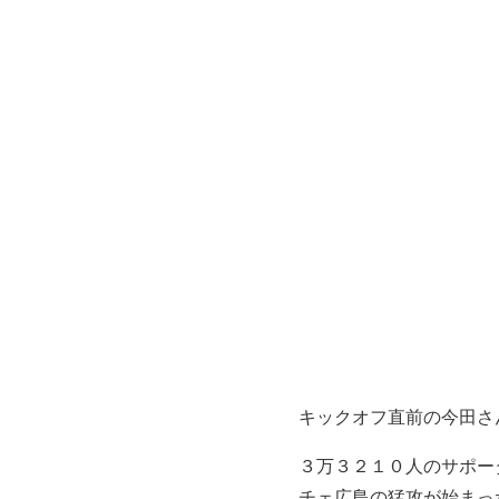
キックオフ直前の今田さ
３万３２１０人のサポー
チェ広島の猛攻が始まっ