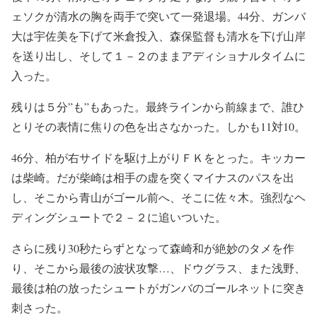
ェソクが清水の胸を両手で突いて一発退場。44分、ガンバ
大は宇佐美を下げて米倉投入、森保監督も清水を下げ山岸
を送り出し、そして１－２のままアディショナルタイムに
入った。
残りは５分”も”もあった。最終ラインから前線まで、誰ひ
とりその表情に焦りの色を出さなかった。しかも11対10。
46分、柏が右サイドを駆け上がりＦＫをとった。キッカー
は柴崎。だが柴崎は相手の虚を突くマイナスのパスを出
し、そこから青山がゴール前へ、そこに佐々木。強烈なヘ
ディングシュートで２－２に追いついた。
さらに残り30秒たらずとなって森崎和が絶妙のタメを作
り、そこから最後の波状攻撃…、ドウグラス、また浅野、
最後は柏の放ったシュートがガンバのゴールネットに突き
刺さった。