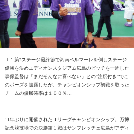
Ｊ１第2ステージ最終節で湘南ベルマーレを倒しステージ
優勝を決めエディオンスタジアム広島のピッチを一周した
森保監督は「まだそんなに喜べない」との”注釈付き”でこ
のポーズを披露したが、チャンピオンシップ初戦を取った
チームの優勝確率は１００％…
11年ぶりに開催されたＪリーグチャンピオンシップ。万博
記念競技場での決勝第１戦はサンフレッチェ広島がアディ