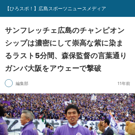
【ひろスポ！】広島スポーツニュースメディア
サンフレッチェ広島のチャンピオン
シップは濃密にして崇高な紫に染ま
るラスト5分間、森保監督の言葉通り
ガンバ大阪をアウェーで撃破
編集部
11年前