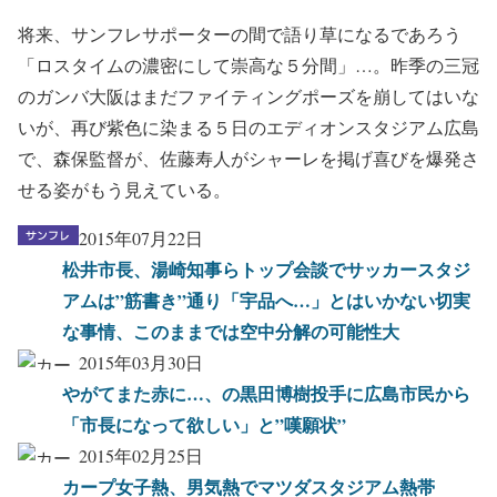
将来、サンフレサポーターの間で語り草になるであろう
「ロスタイムの濃密にして崇高な５分間」…。昨季の三冠
のガンバ大阪はまだファイティングポーズを崩してはいな
いが、再び紫色に染まる５日のエディオンスタジアム広島
で、森保監督が、佐藤寿人がシャーレを掲げ喜びを爆発さ
せる姿がもう見えている。
2015年07月22日
松井市長、湯崎知事らトップ会談でサッカースタジ
アムは”筋書き”通り「宇品へ…」とはいかない切実
な事情、このままでは空中分解の可能性大
2015年03月30日
やがてまた赤に…、の黒田博樹投手に広島市民から
「市長になって欲しい」と”嘆願状”
2015年02月25日
カープ女子熱、男気熱でマツダスタジアム熱帯