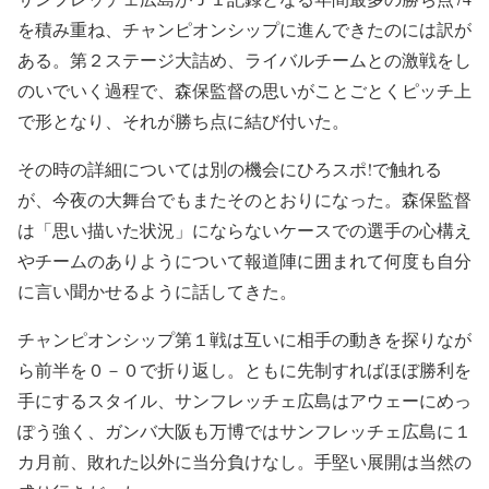
を積み重ね、チャンピオンシップに進んできたのには訳が
ある。第２ステージ大詰め、ライバルチームとの激戦をし
のいでいく過程で、森保監督の思いがことごとくピッチ上
で形となり、それが勝ち点に結び付いた。
その時の詳細については別の機会にひろスポ!で触れる
が、今夜の大舞台でもまたそのとおりになった。森保監督
は「思い描いた状況」にならないケースでの選手の心構え
やチームのありようについて報道陣に囲まれて何度も自分
に言い聞かせるように話してきた。
チャンピオンシップ第１戦は互いに相手の動きを探りなが
ら前半を０－０で折り返し。ともに先制すればほぼ勝利を
手にするスタイル、サンフレッチェ広島はアウェーにめっ
ぽう強く、ガンバ大阪も万博ではサンフレッチェ広島に１
カ月前、敗れた以外に当分負けなし。手堅い展開は当然の