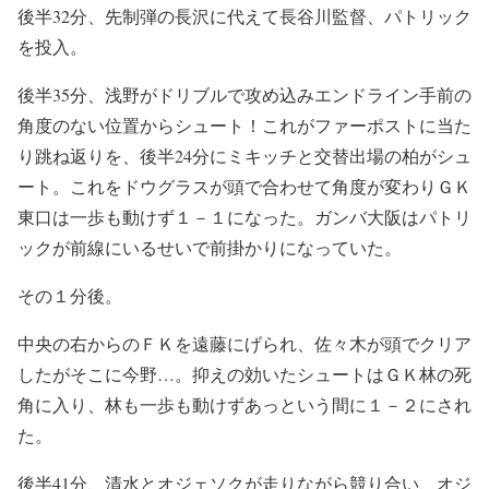
後半32分、先制弾の長沢に代えて長谷川監督、パトリック
を投入。
後半35分、浅野がドリブルで攻め込みエンドライン手前の
角度のない位置からシュート！これがファーポストに当た
り跳ね返りを、後半24分にミキッチと交替出場の柏がシュ
ート。これをドウグラスが頭で合わせて角度が変わりＧＫ
東口は一歩も動けず１－１になった。ガンバ大阪はパトリ
ックが前線にいるせいで前掛かりになっていた。
その１分後。
中央の右からのＦＫを遠藤にげられ、佐々木が頭でクリア
したがそこに今野…。抑えの効いたシュートはＧＫ林の死
角に入り、林も一歩も動けずあっという間に１－２にされ
た。
後半41分、清水とオジェソクが走りながら競り合い、オジ