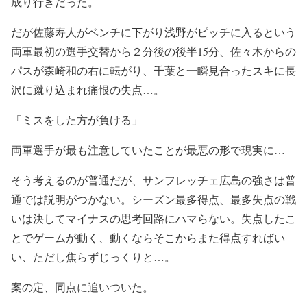
成り行きだった。
だが佐藤寿人がベンチに下がり浅野がピッチに入るという
両軍最初の選手交替から２分後の後半15分、佐々木からの
パスが森崎和の右に転がり、千葉と一瞬見合ったスキに長
沢に蹴り込まれ痛恨の失点…。
「ミスをした方が負ける」
両軍選手が最も注意していたことが最悪の形で現実に…
そう考えるのが普通だが、サンフレッチェ広島の強さは普
通では説明がつかない。シーズン最多得点、最多失点の戦
いは決してマイナスの思考回路にハマらない。失点したこ
とでゲームが動く、動くならそこからまた得点すればい
い、ただし焦らずじっくりと…。
案の定、同点に追いついた。