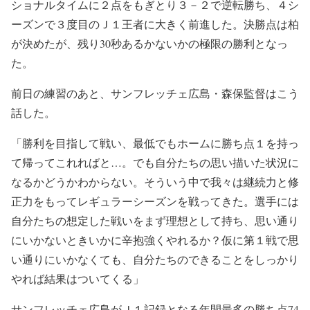
ショナルタイムに２点をもぎとり３－２で逆転勝ち、４シ
ーズンで３度目のＪ１王者に大きく前進した。決勝点は柏
が決めたが、残り30秒あるかないかの極限の勝利となっ
た。
前日の練習のあと、サンフレッチェ広島・森保監督はこう
話した。
「勝利を目指して戦い、最低でもホームに勝ち点１を持っ
て帰ってこれればと…。でも自分たちの思い描いた状況に
なるかどうかわからない。そういう中で我々は継続力と修
正力をもってレギュラーシーズンを戦ってきた。選手には
自分たちの想定した戦いをまず理想として持ち、思い通り
にいかないときいかに辛抱強くやれるか？仮に第１戦で思
い通りにいかなくても、自分たちのできることをしっかり
やれば結果はついてくる」
サンフレッチェ広島がＪ１記録となる年間最多の勝ち点74