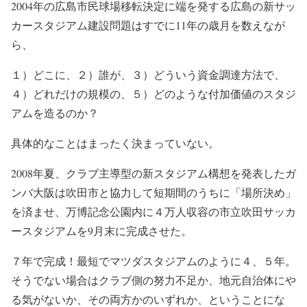
2004年の広島市民球場移転決定に端を発する広島の新サッ
カースタジアム建設問題はすでに11年の歳月を数えなが
ら、
１）どこに、２）誰が、３）どういう資金調達方法で、
４）どれだけの規模の、５）どのような付加価値のスタジ
アムを造るのか？
具体的なことはまったく決まっていない。
2008年夏、クラブ主導型の新スタジアム構想を発表したガ
ンバ大阪は吹田市と協力して短期間のうちに「場所決め」
を済ませ、万博記念公園内に４万人収容の市立吹田サッカ
ースタジアムを9月末に完成させた。
７年で完成！最短でマツダスタジアムのように４、５年。
そうでない場合はクラブ側の努力不足か、地元自治体にや
る気がないか、その両方かのいずれか、ということにな