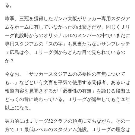
る。
昨季、三冠を獲得したガンバ大阪がサッカー専用スタジア
ムをホームに有していなかったのは驚きだが、同じくＪリ
ーグ創設時からのオリジナル10のメンバーの中でいまだに
専用スタジアムの「スの字」も見当たらないサンフレッチ
ェ広島は今、Ｊリーグ側からどんな目で見られているの
か？
今なお、「サッカースタジアムの必要性の有無について
も…」などという文言を平気で使用する関係者、あるいは
報道内容を見聞きするが「必要性の有無」を論じる段階は
とっくの昔に終わっている。Ｊリーグが誕生してもう20年
以上になる。
実力的にはＪリーグ52クラブの頂点に立ちながら、その一
方でＪ１最低レベルのスタジアム施設。Ｊリーグの理念は