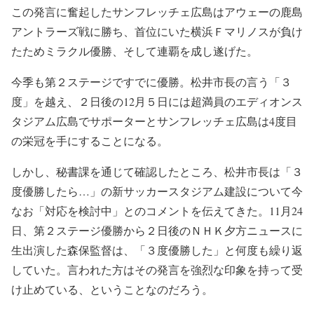
この発言に奮起したサンフレッチェ広島はアウェーの鹿島
アントラーズ戦に勝ち、首位にいた横浜Ｆマリノスが負け
たためミラクル優勝、そして連覇を成し遂げた。
今季も第２ステージですでに優勝。松井市長の言う「３
度」を越え、２日後の12月５日には超満員のエディオンス
タジアム広島でサポーターとサンフレッチェ広島は4度目
の栄冠を手にすることになる。
しかし、秘書課を通じて確認したところ、松井市長は「３
度優勝したら…」の新サッカースタジアム建設について今
なお「対応を検討中」とのコメントを伝えてきた。11月24
日、第２ステージ優勝から２日後のＮＨＫ夕方ニュースに
生出演した森保監督は、「３度優勝した」と何度も繰り返
していた。言われた方はその発言を強烈な印象を持って受
け止めている、ということなのだろう。