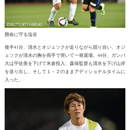
懸命に守る塩谷
後半41分、清水とオジェソクが走りながら競り合い、オジ
ェソクが清水の胸を両手で突いて一発退場。44分、ガンバ
大は宇佐美を下げて米倉投入、森保監督も清水を下げ山岸
を送り出し、そして１－２のままアディショナルタイムに
入った。