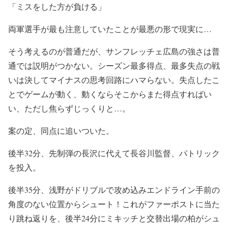
「ミスをした方が負ける」
両軍選手が最も注意していたことが最悪の形で現実に…
そう考えるのが普通だが、サンフレッチェ広島の強さは普
通では説明がつかない。シーズン最多得点、最多失点の戦
いは決してマイナスの思考回路にハマらない。失点したこ
とでゲームが動く、動くならそこからまた得点すればい
い、ただし焦らずじっくりと…。
案の定、同点に追いついた。
後半32分、先制弾の長沢に代えて長谷川監督、パトリック
を投入。
後半35分、浅野がドリブルで攻め込みエンドライン手前の
角度のない位置からシュート！これがファーポストに当た
り跳ね返りを、後半24分にミキッチと交替出場の柏がシュ