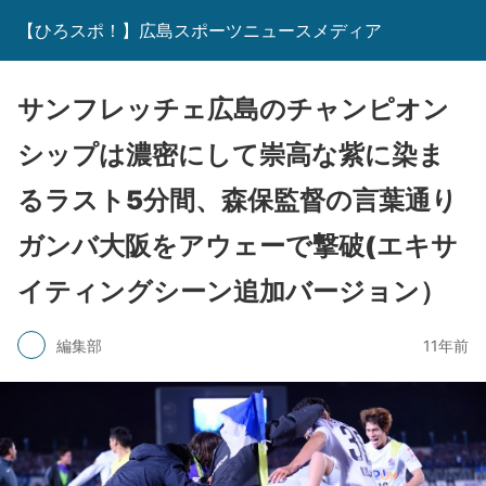
【ひろスポ！】広島スポーツニュースメディア
サンフレッチェ広島のチャンピオン
シップは濃密にして崇高な紫に染ま
るラスト5分間、森保監督の言葉通り
ガンバ大阪をアウェーで撃破(エキサ
イティングシーン追加バージョン）
編集部
11年前