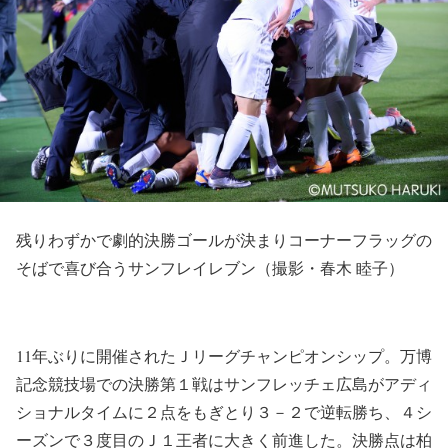
残りわずかで劇的決勝ゴールが決まりコーナーフラッグの
そばで喜び合うサンフレイレブン（撮影・春木 睦子）
11年ぶりに開催されたＪリーグチャンピオンシップ。万博
記念競技場での決勝第１戦はサンフレッチェ広島がアディ
ショナルタイムに２点をもぎとり３－２で逆転勝ち、４シ
ーズンで３度目のＪ１王者に大きく前進した。決勝点は柏