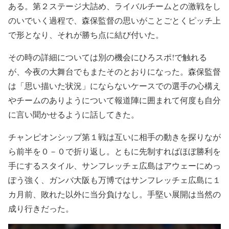
ある。第２ステージ大詰め、ライバルチームとの激戦をし
のいでいく過程で、森保監督の思いがことごとくピッチ上
で形となり、それが勝ち点に結び付いた。
その時の詳細については別の機会にひろスポ!で触れる
が、今夜の大舞台でもまたそのとおりになった。森保監督
は「思い描いた状況」にならないケースでの選手の心構え
やチームのありようについて報道陣に囲まれて何度も自分
に言い聞かせるように話してきた。
チャンピオンシップ第１戦は互いに相手の動きを探りなが
ら前半を０－０で折り返し。ともに先制すればほぼ勝利を
手にするスタイル、サンフレッチェ広島はアウェーにめっ
ぽう強く、ガンバ大阪も万博ではサンフレッチェ広島に１
カ月前、敗れた以外に当分負けなし。手堅い展開は当然の
成り行きだった。