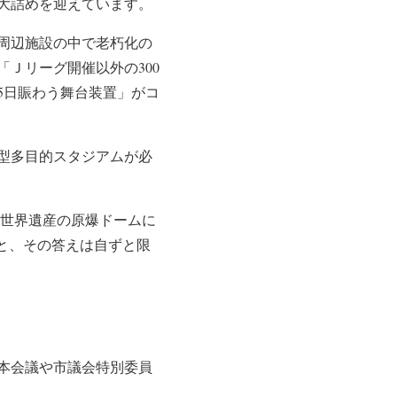
大詰めを迎えています。
跡地周辺施設の中で老朽化の
Ｊリーグ開催以外の300
5日賑わう舞台装置」がコ
型多目的スタジアムが必
、世界遺産の原爆ドームに
と、その答えは自ずと限
会本会議や市議会特別委員