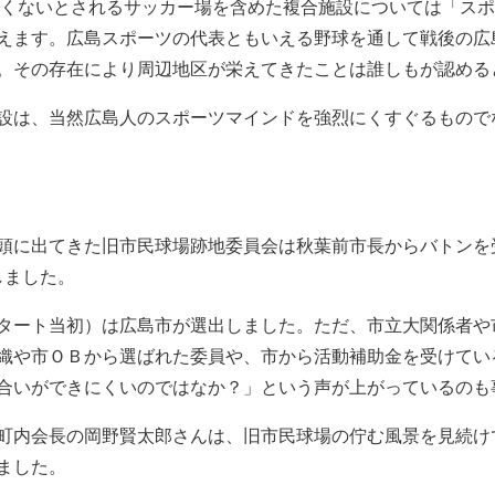
高くないとされるサッカー場を含めた複合施設については「ス
えます。広島スポーツの代表ともいえる野球を通して戦後の広
。その存在により周辺地区が栄えてきたことは誰しもが認める
設は、当然広島人のスポーツマインドを強烈にくすぐるもので
頭に出てきた旧市民球場跡地委員会は秋葉前市長からバトンを
しました。
スタート当初）は広島市が選出しました。ただ、市立大関係者や
織や市ＯＢから選ばれた委員や、市から活動補助金を受けてい
合いができにくいのではなか？」という声が上がっているのも
町内会長の岡野賢太郎さんは、旧市民球場の佇む風景を見続け
ました。