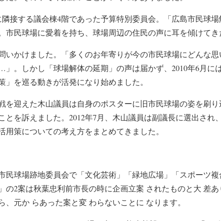
役所に隣接する議会棟4階であった予算特別委員会。「広島市民球
。市民球場に愛着を持ち、球場周辺の住民の声に耳を傾けてき
問いかけました。「多くのお年寄りが今の市民球場にどんな思
…」。しかし「球場解体の延期」の声は届かず、2010年6月に
策」を巡る動きが活発になり始めました。
の選挙戦を迎えた木山議員は自身のポスターに旧市民球場の姿を刷
ことを訴えました。2012年7月、木山議員は副議長に選出され
活用策についての考え方をまとめてきました。
市民球場跡地委員会で「文化芸術」「緑地広場」「スポーツ複
」の2案は秋葉忠利前市長の時に企画立案 されたものと大 差あ
なら、元か らあった案と変 わらないことに なります。