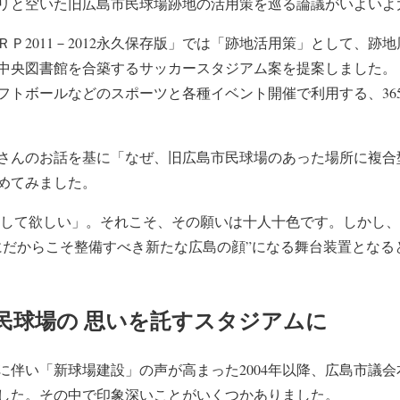
リと空いた旧広島市民球場跡地の活用策を巡る論議がいよいよ
ＣＡＲＰ2011－2012永久保存版」では「跡地活用策」として、
中央図書館を合築するサッカースタジアム案を提案しました。「
フトボールなどのスポーツと各種イベント開催で利用する、36
さんのお話を基に「なぜ、旧広島市民球場のあった場所に複合
めてみました。
備して欲しい」。それこそ、その願いは十人十色です。しかし
にだからこそ整備すべき新たな広島の顔”になる舞台装置となる
民球場の 思いを託すスタジアムに
に伴い「新球場建設」の声が高まった2004年以降、広島市議
した。その中で印象深いことがいくつかありました。