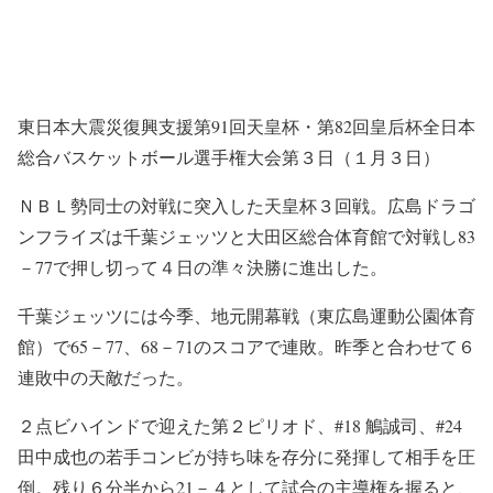
東日本大震災復興支援第91回天皇杯・第82回皇后杯全日本
総合バスケットボール選手権大会第３日（１月３日）
ＮＢＬ勢同士の対戦に突入した天皇杯３回戦。広島ドラゴ
ンフライズは千葉ジェッツと大田区総合体育館で対戦し83
－77で押し切って４日の準々決勝に進出した。
千葉ジェッツには今季、地元開幕戦（東広島運動公園体育
館）で65－77、68－71のスコアで連敗。昨季と合わせて６
連敗中の天敵だった。
２点ビハインドで迎えた第２ピリオド、#18 鵤誠司、#24
田中成也の若手コンビが持ち味を存分に発揮して相手を圧
倒。残り６分半から21－４として試合の主導権を握ると、