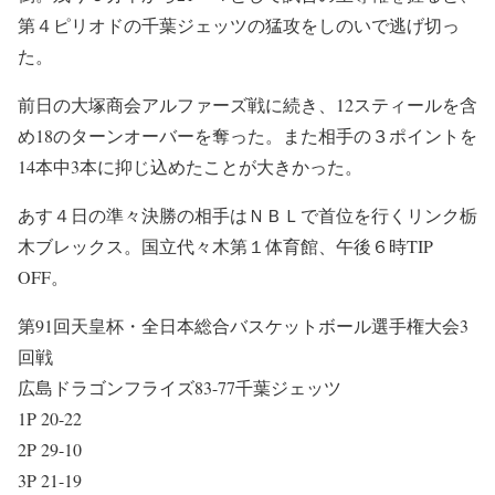
第４ピリオドの千葉ジェッツの猛攻をしのいで逃げ切っ
た。
前日の大塚商会アルファーズ戦に続き、12スティールを含
め18のターンオーバーを奪った。また相手の３ポイントを
14本中3本に抑じ込めたことが大きかった。
あす４日の準々決勝の相手はＮＢＬで首位を行くリンク栃
木ブレックス。国立代々木第１体育館、午後６時TIP
OFF。
第91回天皇杯・全日本総合バスケットボール選手権大会3
回戦
広島ドラゴンフライズ83-77千葉ジェッツ
1P 20-22
2P 29-10
3P 21-19