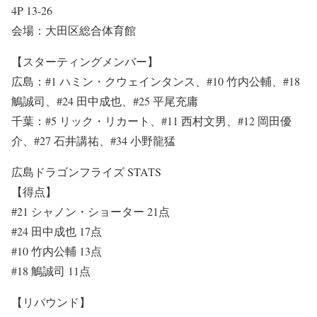
4P 13-26
会場：大田区総合体育館
【スターティングメンバー】
広島：#1 ハミン・クウェインタンス、#10 竹内公輔、#18
鵤誠司、#24 田中成也、#25 平尾充庸
千葉：#5 リック・リカート、#11 西村文男、#12 岡田優
介、#27 石井講祐、#34 小野龍猛
広島ドラゴンフライズ STATS
【得点】
#21 シャノン・ショーター 21点
#24 田中成也 17点
#10 竹内公輔 13点
#18 鵤誠司 11点
【リバウンド】