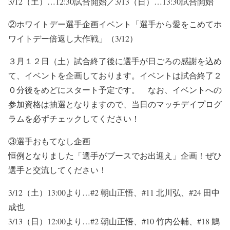
3/12（土）…12:30試合開始／3/13（日）…13:30試合開始
②ホワイトデー選手企画イベント「選手から愛をこめてホ
ワイトデー倍返し大作戦」（3/12）
３月１２日（土）試合終了後に選手が日ごろの感謝を込め
て、イベントを企画しております。イベントは試合終了２
０分後をめどにスタート予定です。 なお、イベントへの
参加資格は抽選となりますので、当日のマッチデイプログ
ラムを必ずチェックしてください！
③選手おもてなし企画
恒例となりました「選手がブースでお出迎え」企画！ぜひ
選手と交流してください！
3/12（土）13:00より…#2 朝山正悟、#11 北川弘、#24 田中
成也
3/13（日）12:00より…#2 朝山正悟、#10 竹内公輔、#18 鵤