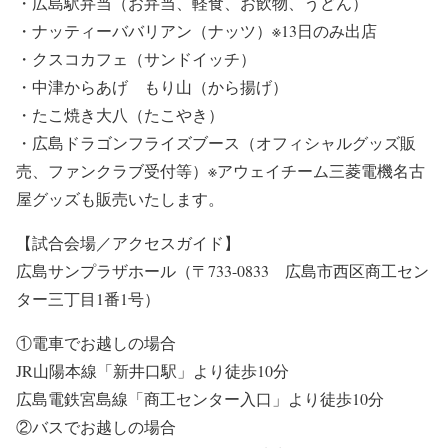
・広島駅弁当（お弁当、軽食、お飲物、うどん）
・ナッティーババリアン（ナッツ）※13日のみ出店
・クスコカフェ（サンドイッチ）
・中津からあげ もり山（から揚げ）
・たこ焼き大八（たこやき）
・広島ドラゴンフライズブース（オフィシャルグッズ販
売、ファンクラブ受付等）※アウェイチーム三菱電機名古
屋グッズも販売いたします。
【試合会場／アクセスガイド】
広島サンプラザホール（〒733-0833 広島市西区商工セン
ター三丁目1番1号）
①電車でお越しの場合
JR山陽本線「新井口駅」より徒歩10分
広島電鉄宮島線「商工センター入口」より徒歩10分
②バスでお越しの場合