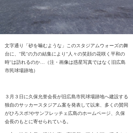
文字通り「砂を噛むような」このスタジアムウォーズの舞
台に、”民”の力の結集により”人々の笑顔の花咲く平和の
時”は訪れるのか…（注・画像は惑星写真ではなく旧広島
市民球場跡地）
３月３日に久保允誉会長が旧広島市民球場跡地へ建設する
独自のサッカースタジアム案を発表して以来、多くの賛同
がひろスポ!やサンフレッチェ広島のホームページ、久保
会長のもとに寄せられている。