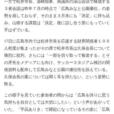
一方で松井市長、湯崎知事、商議所の深山会頭で構成する
３者会談は昨年７月の時点で「広島みなと公園優位」の姿
勢を崩しておらず、そのまま３月末にも「決定」に持ち込
み、山積する課題は「決定」後に話し合う形にもっていく
手はずでいる。
17日に広島市内では松井市長を応援する財界関係者１００
人程度が集まったがその席で松井市長は久保会長について
痛烈に批判、さらには「一部を切り取って報道する」とそ
の矛先をメディアにも向け、サッカースタジアム検討の関
係資料も配布して広島みなと公園の優位性を訴えている。
久保会長の案については聞く耳を持たない、という姿勢に
映る。
この様子を見ていた参加者の間からは「広島を誇りに思う
気持ちを自分としては大切にしたい」という声があがって
いた。「宇品ありき」で躍起になっているその姿に「広島