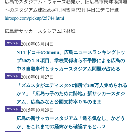
広島でスタジアム・ウォーズ勃発か、旧広島市民球場跡地
へのスタジアム建設めざし同盟軍!?2月14日にデモ行進
hirospo.com/pickup/25744.html
広島新サッカースタジアム取材班
2016年03月14日
NTTドコモのdmenu、広島ニュースランキングトッ
プ20の１９項目、学校関係者ら不手際による広島の
中３自殺事件とサッカースタジアム問題が占める
2016年01月27日
「ズムスタがエディスタの場所で200万人集められる
か？」「広島っ子のために跡地」新サッカースタジ
アム、広島みなと公園支持率０％のまま
2015年10月29日
広島の新サッカースタジアム「造る気なし」かどう
か、をこれまでの経緯から確認すると…２