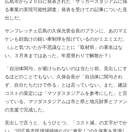
広島市から２０日に発表された「サッカースタジアムに係
る事業の実現可能性調査」発表を受けての記事についた見
出しだ。
サンフレッチェ広島の久保允誉会長のプランに、あのマエ
ケンも顔負けの鋭い牽制球を投げているのがミエミエだ。
（ふと気づいたが不思議なことに「取材班」の署名はな
い。３月末まではあった。年度替わりで解散か？）
「自治体関与」が避けられないのは当たり前。見出しにす
るほどのことでもない。久保会長が「自治体に関与され
ず、自分たちだけで作る」とは言っていない。また、建設
コストの策定には「マツダスタジアムを参考にした」と言
っている。マツダスタジアムは市と県と地元財界とファン
の支援で完成した。
見出しで言うと、もうひとつ。「コスト減」の文字がでか
い。”旧広島市民球場跡地なのに激安！”の久保案を意識し