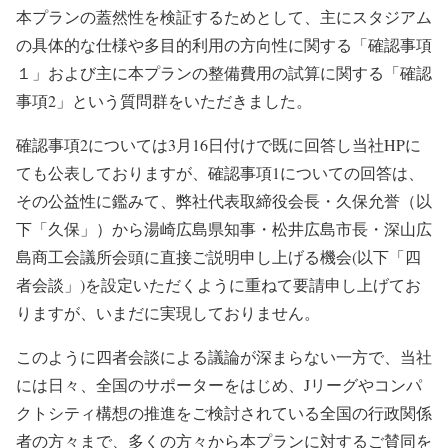
本プランの蓋然性を検証するためとして、主にスタジアム
の具体的な仕様や多目的利用の方向性に関する「確認事項
１」および主に本プランの整備費用の試算に関する「確認
事項2」という質問群をいただきました。
確認事項2については3月16日付けで既に回答し当社HPに
ても公表しておりますが、確認事項1についての回答は、
その公益性に鑑みて、弊社代表取締役会長・久保允誉（以
下「久保」）から湯崎広島県知事・松井広島市長・深山広
島商工会議所会頭に直接ご説明申し上げる機会(以下「四
者会談」)を設定いただくように重ねて要請申し上げてお
りますが、いまだに実現しておりません。
このように四者会談による議論が深まらない一方で、当社
には日々、全国のサポーターをはじめ、Jリーグやコンパ
クトシティ構想の推進をご検討されている全国の行政関係
者の方々まで、多くの方々から本プランに対するご賛同を