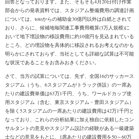
回答となっております。また、そもそも4月20日付け作業
部会からの発表資料では、スタジアム整備費用の調達計画
については、totoからの補助金30億円以外は白紙とされて
おり、さらに、候補地毎関連工事費用概算(3万人規模)に
おいて地下埋設物の移設費用に約10億円を見込まれている
ところ、どの埋設物を具体的に移設されるお考えなのかも
明らかにされておらず、当社としても詳細な試算は不可能
な状況であることをお含みおきください。
さて、当方の試算については、先ず、全国16のサッカース
タジアム（うち、6スタジアムがトラック併設）の一席あ
たりの建設費単価は63万1千円、うち、ワールドカップ使
用スタジアム（含む、東京スタジアム・豊田スタジアム）
を除く5スタジアムの一席あたりの建設費用は42万1千円と
なっており、これらの分析結果に加え独自に依頼したコン
サルタントの意見やスタジアム設計の経験がある一級建築
士などの意見をもとに、1席あたりの建設費用を50～60万