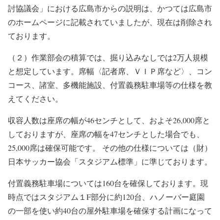
討協議会」における広島市からの説明は、かつては広島市
のホームページに記載されていましたが、現在は削除され
ております。
（２）作業部会の積算では、掘り込みなしでは2万人規模
と想定しています。席幅〈記者席、ＶＩＰ席など〉、コン
コース、諸室、多機能施設、付置義務駐車場等の仕様を教
えてください。
収容人数は座席の幅が46センチとして、およそ26,000席と
しておりますが、座席の幅を47センチとした場合でも、
25,000席は確保可能です。 その他の仕様については（財）
日本サッカー協会「スタジアム標準」に準じております。
付置義務駐車場については160台を確保しております。現
時点ではスタジアム１F部分に約120台、ハノーバー庭園
の一部を使い約40台の屋外駐車場を確保する計画になって