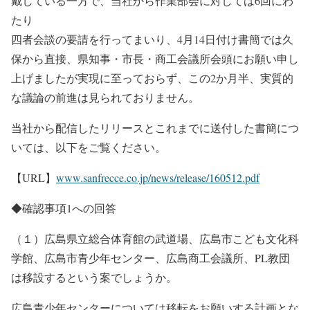
戴している一方で、当社から作業部会に対しては6回にわ
たり
四者会談の要請を行ってまいり、4月14日付け書簡では久
保から直接、県知事・市長・商工会議所会頭にお願い申し
上げましたが実現に至っておらず、この2か月半、実質的
な議論の前進は見られておりません。
当社から配信したリリースとこれまでに送付した書簡につ
いては、以下をご覧ください。
【URL】
www.sanfrecce.co.jp/news/release/160512.pdf
◆確認事項1への回答
（１）広島県立総合体育館の武道場、広島市こども文化科
学館、広島市青少年センター、広島商工会議所、PL教団
は移設するという案でしょうか。
広島青少年センターについては移転をお願いする計画とな