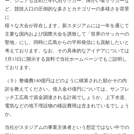
ー、シニアも含めた年代別サッカー、障がい者サッカーな
ど、競技人口の圧倒的な多さとカテゴリーの多様さを背景
に
様々な大会が存在します。新スタジアムには一年を通じて
主要な国内および国際大会を誘致して「世界のサッカーの
聖地」にし、同時に広島からの平和発信にも貢献したいと
考えております。なお、その具体的なアイデアについては
5月13日に開示する資料で当社ホームページでもご説明し
ております。
（５）整備費140億円はどのように積算された額かその内
訳を教えてください。借入金45億円については、サンフレ
ッチ工広島で資金調達される計画でしょうか。上下水道、
電気などの地下埋設物の移設費用は含まれているでしょう
か。
当社がスタジアムの事業主体者という想定ではない中での