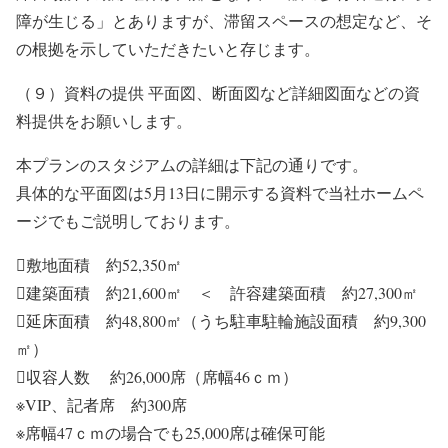
障が生じる」とありますが、滞留スペースの想定など、そ
の根拠を示していただきたいと存じます。
（９）資料の提供 平面図、断面図など詳細図面などの資
料提供をお願いします。
本プランのスタジアムの詳細は下記の通りです。
具体的な平面図は5月13日に開示する資料で当社ホームペ
ージでもご説明しております。
敷地面積 約52,350㎡
建築面積 約21,600㎡ ＜ 許容建築面積 約27,300㎡
延床面積 約48,800㎡（うち駐車駐輪施設面積 約9,300
㎡）
収容人数 約26,000席（席幅46ｃｍ）
※VIP、記者席 約300席
※席幅47ｃｍの場合でも25,000席は確保可能