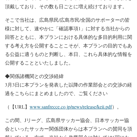
頂戴しており、その数も日ごとに増え続けております。
そこで当社は、広島県民/広島市民/全国のサポーターの皆
様に対して、速やかに「確認事項1」に対する当社からの
回答とともに、本プランにおける具体的な多目的利用に関
する考え方を公開することこそが、本プランの目的でもあ
る公益に適うものと判断し、本日、これら具体的な情報を
公開することといたしました。
◆関係諸機関との交渉経緯
3月3日に本プランを発表した以降の作業部会との交渉の経
過をこちらにまとめましたので、ご覧ください
（【URL】
www.sanfrecce.co.jp/news/release/keii.pdf
）。
この間、Jリーグ、広島県サッカー協会、日本サッカー協
会といったサッカー関係団体からは本プランへの賛同を頂