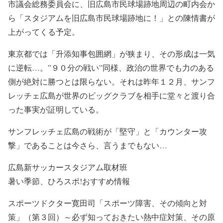
市議会総務委員会に、旧広島市民球場跡地周辺の町内会か
ら「スタジアムを旧広島市民球場跡地に！」との陳情書が
上がってくる予定。
東京都では「升添知事包囲網」が狭まり、その形成は一気
に逆転…。”９０分の戦い”同様、政治の世界でも力のある
側が絶対に勝つとは限らない。それは昨年１２月、サンフ
レッチェ広島が世界のビッグクラブを相手に堂々と渡り合
った事実が証明している。
サンフレッチェ広島の戦術が「堅守」と「カウンター攻
撃」であることは今さら、言うまでもない…
広島新サッカースタジアム取材班
暑い季節、ひろスポ!おすすめ情報
スポーツドクター寛田司「スポーツ障害、その傾向と対
策」（第３回）～必ず知っておきたい熱中症対策、その原