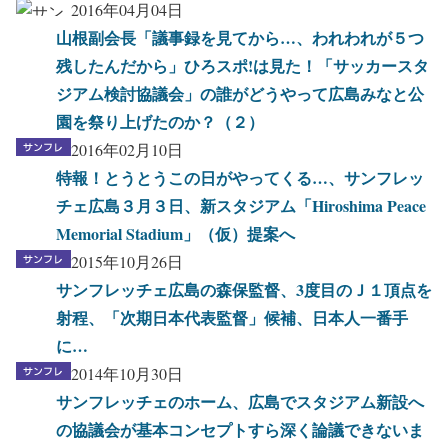
2016年04月04日
山根副会長「議事録を見てから…、われわれが５つ
残したんだから」ひろスポ!は見た！「サッカースタ
ジアム検討協議会」の誰がどうやって広島みなと公
園を祭り上げたのか？（２）
2016年02月10日
特報！とうとうこの日がやってくる…、サンフレッ
チェ広島３月３日、新スタジアム「Hiroshima Peace
Memorial Stadium」（仮）提案へ
2015年10月26日
サンフレッチェ広島の森保監督、3度目のＪ１頂点を
射程、「次期日本代表監督」候補、日本人一番手
に…
2014年10月30日
サンフレッチェのホーム、広島でスタジアム新設へ
の協議会が基本コンセプトすら深く論議できないま