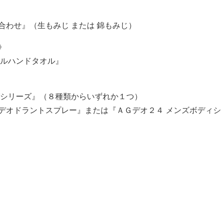
合わせ』（生もみじ または 錦もみじ）
》
ナルハンドタオル』
グシリーズ』（８種類からいずれか１つ）
デオドラントスプレー』または『ＡＧデオ２４ メンズボディ