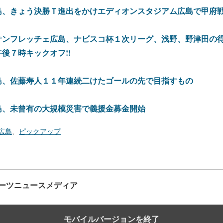
島、きょう決勝Ｔ進出をかけエディオンスタジアム広島で甲府
サンフレッチェ広島、ナビスコ杯１次リーグ、浅野、野津田の
後７時キックオフ!!
島、佐藤寿人１１年連続二けたゴールの先で目指すもの
島、未曾有の大規模災害で義援金募金開始
広島
、
ピックアップ
ーツニュースメディア
モバイルバージョンを終了