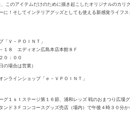
た、このアイテムだけのために描き起こしたオリジナルのカリ
ーに！そしてインテリアグッズとしても使える新感覚ライフス
プ「Ｖ－ＰＯＩＮＴ」
－１８ エディオン広島本店本館８Ｆ
２０：００
日の場合は営業）
オンラインショップ「ｅ－ＶＰＯＩＮＴ」
ーグ１ｓｔステージ第１６節、浦和レッズ 戦のおまつり広場
タンド３Ｆコンコースグッズ売店（場内）で午後４時３０分か