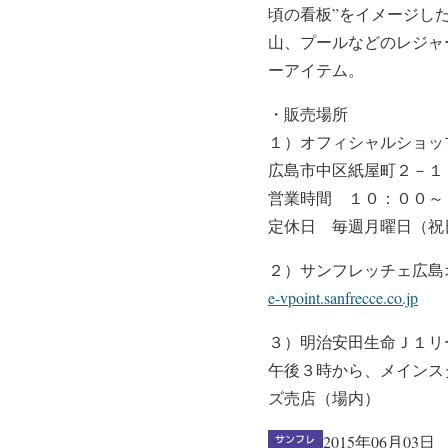
頃の看板”をイメージし
山、プールなどのレジャ
ーアイテム。
・販売場所
１）オフィシャルショッ
広島市中区紙屋町２－１
営業時間 １０：００～
定休日 毎週月曜日（祝
２）サンフレッチェ広島
e-vpoint.sanfrecce.co.jp
３）明治安田生命Ｊ１リ
午後３時から、メインス
ズ売店（場内）
2015年06月03日