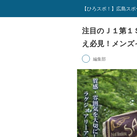
【ひろスポ！】広島スポ
注目のＪ１第１
え必見！メンズ
編集部