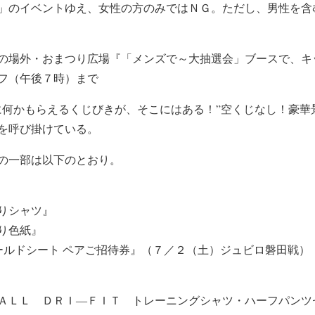
」のイベントゆえ、女性の方のみではＮＧ。ただし、男性を含
の場外・おまつり広場『「メンズで～大抽選会」ブースで、キ
フ（午後７時）まで
に何かもらえるくじびきが、そこにはある！”空くじなし！豪華
を呼び掛けている。
の一部は以下のとおり。
りシャツ』
り色紙』
ィールドシート ペアご招待券』（７／２（土）ジュビロ磐田戦）
ＡＬＬ ＤＲＩ―ＦＩＴ トレーニングシャツ・ハーフパンツ