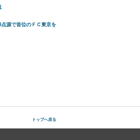
戦
得点源で首位のＦＣ東京を
トップへ戻る