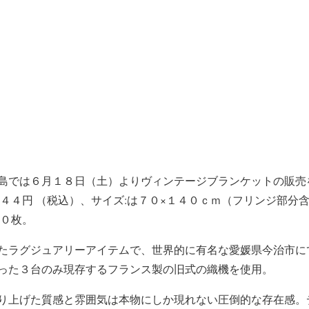
島では６月１８日（土）よりヴィンテージブランケットの販売
４４円 （税込）、サイズ:は７０×１４０ｃｍ（フリンジ部分
２０枚。
たラグジュアリーアイテムで、世界的に有名な愛媛県今治市に
った３台のみ現存するフランス製の旧式の織機を使用。
り上げた質感と雰囲気は本物にしか現れない圧倒的な存在感。