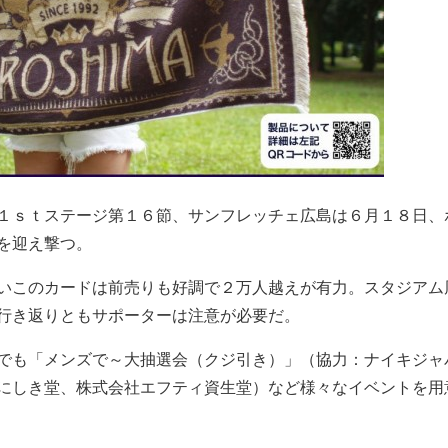
１ｓｔステージ第１６節、サンフレッチェ広島は６月１８日、
を迎え撃つ。
いこのカードは前売りも好調で２万人越えが有力。スタジアム
行き返りともサポーターは注意が必要だ。
でも「メンズで～大抽選会（クジ引き）」（協力：ナイキジャ
にしき堂、株式会社エフティ資生堂）など様々なイベントを用