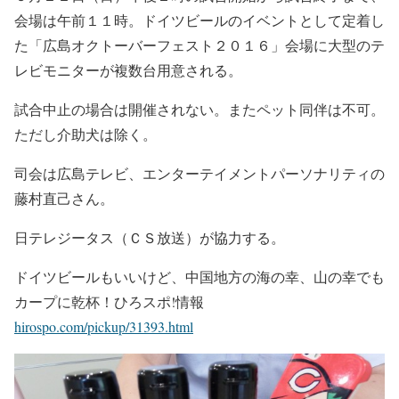
会場は午前１１時。ドイツビールのイベントとして定着し
た「広島オクトーバーフェスト２０１６」会場に大型のテ
レビモニターが複数台用意される。
試合中止の場合は開催されない。またペット同伴は不可。
ただし介助犬は除く。
司会は広島テレビ、エンターテイメントパーソナリティの
藤村直己さん。
日テレジータス（ＣＳ放送）が協力する。
ドイツビールもいいけど、中国地方の海の幸、山の幸でも
カープに乾杯！ひろスポ!情報
hirospo.com/pickup/31393.html