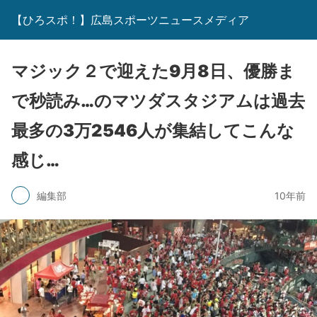
【ひろスポ！】広島スポーツニュースメディア
マジック２で迎えた9月8日、優勝ま
で秒読み…のマツダスタジアムは過去
最多の3万2546人が集結してこんな
感じ…
編集部
10年前