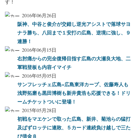
す！
2016年06月26日
阪神、中谷と俊介が交錯し逆光アシストで落球サヨ
ナラ勝ち、八回まで１安打の広島、逆境に強し、９
連勝！
2016年06月15日
右肘痛からの完全復帰目指す広島の大瀬良大地、二
軍戦登板も内容イマイチ
2016年05月05日
サンフレッチェ広島×広島東洋カープ、佐藤寿人も
浅野拓磨も黒田博樹も新井貴浩も応援できる！ドリ
ームチケットついに登場！
2015年05月28日
初戦をマエケンで取った広島、新井、菊池らの猛打
及ばずロッテに連敗、５カード連続負け越しで三た
び借金８