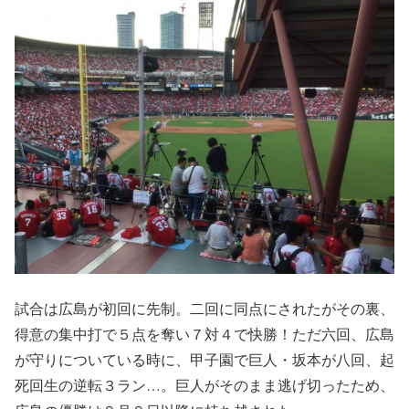
試合は広島が初回に先制。二回に同点にされたがその裏、
得意の集中打で５点を奪い７対４で快勝！ただ六回、広島
が守りについている時に、甲子園で巨人・坂本が八回、起
死回生の逆転３ラン…。巨人がそのまま逃げ切ったため、