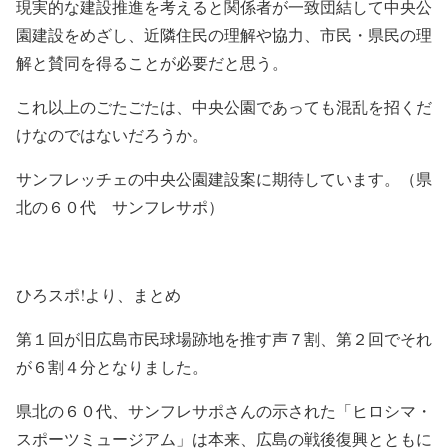
現実的な建設推進を考えると関係者が一致団結して中央公
園建設をめざし、
近隣住民の理解や協力、市民・県民の理
解と賛同を得ることが必要だと思う。
これ以上のごたごたは、中央公園であっても混乱を招くだ
けなのではないだろうか。
サンフレッチェの中央公園建設案に期待しています。（県
北の６０代 サンフレサポ）
ひろスポ!より、まとめ
第１回が旧広島市民球場跡地を推す声７割、第２回でそれ
が６割４分となりました。
県北の６０代、サンフレサポさんの示された「ヒロシマ・
スポーツミュージアム」は本来、広島の戦後復興とともに