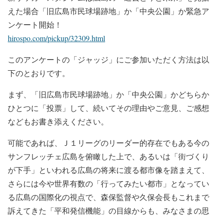
えた場合「旧広島市民球場跡地」か「中央公園」か緊急ア
ンケート開始！
hirospo.com/pickup/32309.html
このアンケートの「ジャッジ」にご参加いただく方法は以
下のとおりです。
まず、「旧広島市民球場跡地」か「中央公園」かどちらか
ひとつに「投票」して、続いてその理由やご意見、ご感想
などもお書き添えください。
可能であれば、Ｊ１リーグのリーダー的存在でもある今の
サンフレッチェ広島を俯瞰した上で、あるいは「街づくり
が下手」といわれる広島の将来に渡る都市像を踏まえて、
さらには今や世界有数の「行ってみたい都市」となってい
る広島の国際化の視点で、森保監督や久保会長もこれまで
訴えてきた「平和発信機能」の目線からも、みなさまの思