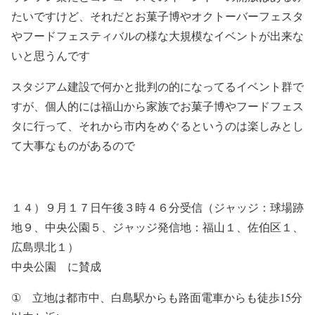
たいですけど、それだとお菓子博やオクトーバーフェスタ
やフードフェスティバルの様な大規模なイベントが出来な
いと思うんです
スタジアム建設で何かと批判の的になってるイベント群で
すが、個人的には福山から家族でお菓子博やフードフェス
タに行って、それから市内をめぐるというのは楽しみとし
て大事なものがあるので
１４）９月１７日午後３時４６分受信（ジャッジ：球場跡
地９、中央公園５、ジャッジ発信地：福山１、佐伯区１、
広島県北１）
中央公園 に賛成
①
立地は都市中、白島駅からも路面電車からも徒歩
15
分