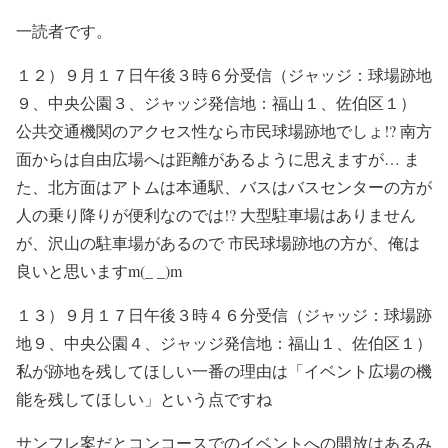
一読者です。
１２）９月１７日午後３時６分受信（ジャッジ：球場跡地
９、中央公園３、ジャッジ発信地：福山１、佐伯区１）
公共交通機関のアクセス性なら市民球場跡地でしょ!? 南方
面からは自由広場へは距離があるように思えますが… ま
た、北方面はアトムは本通駅、バスはバスセンターの方が
人の乗り降りが便利なのでは!? 大型駐車場はありません
が、沢山の駐車場があるので 市民球場跡地の方が、俺は
良いと思いますm(_ _)m
１３）９月１７日午後３時４６分受信（ジャッジ：球場跡
地９、中央公園４、ジャッジ発信地：福山１、佐伯区１）
私が跡地を残してほしい一番の理由は「イベント広場の機
能を残してほしい」という点ですね
サンフレ案だとコンコースでのイベントへの開放はあるみ