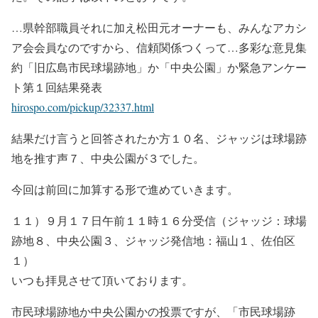
…県幹部職員それに加え松田元オーナーも、みんなアカシ
ア会会員なのですから、信頼関係つくって…多彩な意見集
約「旧広島市民球場跡地」か「中央公園」か緊急アンケー
ト第１回結果発表
hirospo.com/pickup/32337.html
結果だけ言うと回答されたか方１０名、ジャッジは球場跡
地を推す声７、中央公園が３でした。
今回は前回に加算する形で進めていきます。
１１）９月１７日午前１１時１６分受信（ジャッジ：球場
跡地８、中央公園３、ジャッジ発信地：福山１、佐伯区
１）
いつも拝見させて頂いております。
市民球場跡地か中央公園かの投票ですが、「市民球場跡