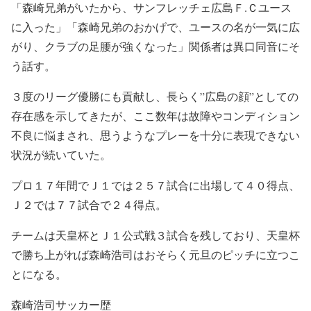
「森崎兄弟がいたから、サンフレッチェ広島Ｆ.Ｃユース
に入った」「森崎兄弟のおかげで、ユースの名が一気に広
がり、クラブの足腰が強くなった」関係者は異口同音にそ
う話す。
３度のリーグ優勝にも貢献し、長らく”広島の顔”としての
存在感を示してきたが、ここ数年は故障やコンディション
不良に悩まされ、思うようなプレーを十分に表現できない
状況が続いていた。
プロ１７年間でＪ１では２５７試合に出場して４０得点、
Ｊ２では７７試合で２４得点。
チームは天皇杯とＪ１公式戦３試合を残しており、天皇杯
で勝ち上がれば森崎浩司はおそらく元旦のピッチに立つこ
とになる。
森崎浩司サッカー歴