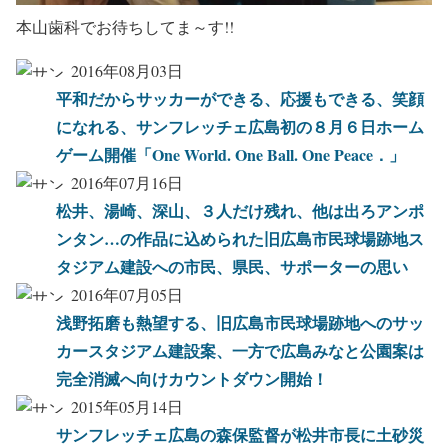
本山歯科でお待ちしてま～す!!
2016年08月03日
平和だからサッカーができる、応援もできる、笑顔
になれる、サンフレッチェ広島初の８月６日ホーム
ゲーム開催「One World. One Ball. One Peace．」
2016年07月16日
松井、湯崎、深山、３人だけ残れ、他は出ろアンポ
ンタン…の作品に込められた旧広島市民球場跡地ス
タジアム建設への市民、県民、サポーターの思い
2016年07月05日
浅野拓磨も熱望する、旧広島市民球場跡地へのサッ
カースタジアム建設案、一方で広島みなと公園案は
完全消滅へ向けカウントダウン開始！
2015年05月14日
サンフレッチェ広島の森保監督が松井市長に土砂災