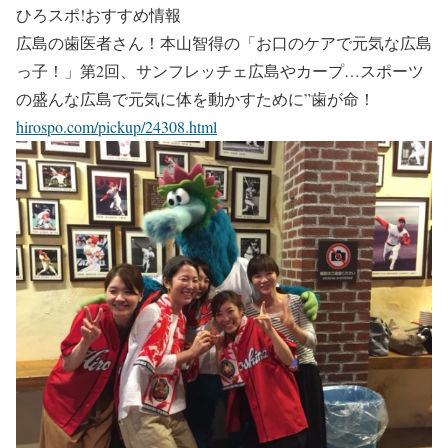
ひろスポ!おすすめ情報
広島の歯医者さん！本山智得の「お口のケアで元気な広島
っ子！」第2回、サンフレッチェ広島やカープ…スポーツ
の盛んな広島で元気に体を動かすために”歯が命！
hirospo.com/pickup/24308.html