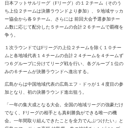
日本フットサルリーグ（Fリーグ）の１２チーム（そのう
ち上位２チームは決勝ラウンドより参加）、９地域サッカ
ー協会から各９チーム、さらには 前回大会予選参加チー
ム数に応じて配分した５チームの合計２６チームで覇権を
争う。
１次ラウンドではFリーグの上位２チームを除く１０チー
ムと各地域代表１４チームの合計２４チームを４チームず
つ６グループに分けてリーグ戦を行い、各グループ１位の
みの６チームが決勝ラウンドへ進出する。
広島からは中国地域代表の広島エフ・ドゥが１４度目の参
加となり、初の決勝ラウンド進出狙う。
「一年の集大成となる大会。全国の地域リーグの強豪だけ
でなく、Fリーグの相手とも真剣勝負ができる唯一の機
会。一年間取り組んできたことを全力でんぶつけたい」と