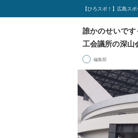
【ひろスポ！】広島スポ
誰かのせいです
工会議所の深山
編集部