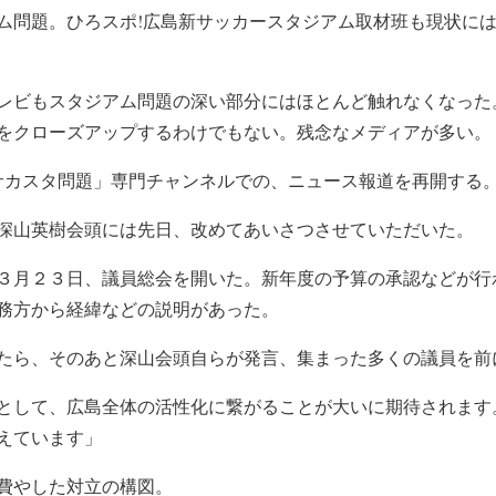
ム問題。ひろスポ!広島新サッカースタジアム取材班も現状に
レビもスタジアム問題の深い部分にはほとんど触れなくなった
をクローズアップするわけでもない。残念なメディアが多い。
サカスタ問題」専門チャンネルでの、ニュース報道を再開する
深山英樹会頭には先日、改めてあいさつさせていただいた。
３月２３日、議員総会を開いた。新年度の予算の承認などが行
務方から経緯などの説明があった。
たら、そのあと深山会頭自らが発言、集まった多くの議員を前
として、広島全体の活性化に繋がることが大いに期待されます
えています」
費やした対立の構図。