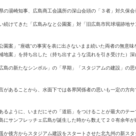
県の湯崎知事、広島商工会議所の深山会頭の「３者」対久保会
い続けてきた「広島みなと公園案」対「旧広島市民球場跡地サ
公園案」”座礁”の事実を表に出さないまま続いた両者の無意味
補地案」を持ち出した（持ち出すような流れを引き受けた）深
広島の新たなシンボル」の「早期」「スタジアムの建設」の思
言があることから、水面下では各界関係者の思いも一定の方向
あるように、いまだにその「道筋」をつけることが最大のテー
島にサンフレッチェ広島が誕生した時から数えて２０有余年が
遥か後方からスタジアム建設をスタートさせた北九州の新スタ