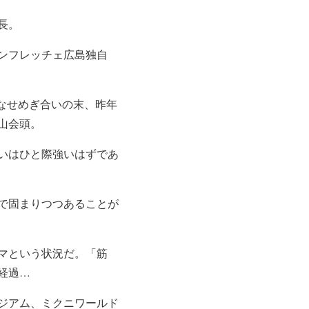
長。
ンフレッチェ広島独自
なせめぎ合いの末、昨年
山会頭。
いはひと際強いはずであ
で固まりつつあることが
マという状況だ。「筋
経過…
ジアム、ミクニワールド