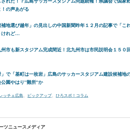
しされた！？広島サッカースタジアム問題続報！県議会で国家
よ！の声あがる
候補地選び越年」の見出しの中国新聞昨年１２月の記事で「こ
うけれど…
九州市も新スタジアム完成間近！北九州市は市民説明会１５０
対」で「基町は一枚岩」広島のサッカースタジアム建設候補地
公園やはり”難所”か
レッチェ広島
、
ピックアップ
、
ひろスポ！コラム
ーツニュースメディア