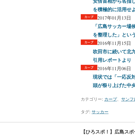
安倍首相から名指
を積極的に活用せ
2017年01月13日
「広島サッカー場
を整理した」とい
2016年11月15日
吹田市に続いて北
引用レポートより
2016年11月06日
現状では「一応反
頭が祭り上げた中央
カテゴリー:
カープ
、
サンフ
タグ:
サッカー
【ひろスポ！】広島スポ