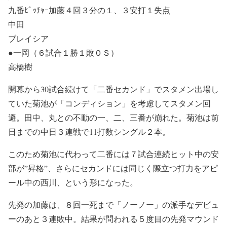
九番ﾋﾟｯﾁｬｰ加藤４回３分の１、３安打１失点
中田
ブレイシア
●一岡（６試合１勝１敗０Ｓ）
高橋樹
開幕から30試合続けて「二番セカンド」でスタメン出場し
ていた菊池が「コンディション」を考慮してスタメン回
避。田中、丸との不動の一、二、三番が崩れた。菊池は前
日までの中日３連戦で11打数シングル２本。
このため菊池に代わって二番には７試合連続ヒット中の安
部が”昇格”、さらにセカンドには同じく際立つ打力をアピ
ール中の西川、という形になった。
先発の加藤は、８回一死まで「ノーノー」の派手なデビュ
ーのあと３連敗中。結果が問われる５度目の先発マウンド