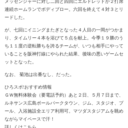
メッセンジャーに対し二回と四回にエルドレッドが２打席
連続ホームランでボディブロー。六回を終えて４対３とリ
ードした。
が、七回にイニングまたぎとなった４人目の一岡がつかま
り、タイムリー４本を浴びて５点を献上。今季１９勝のう
ち１１度の逆転勝ちを誇るチームが、いつも相手にやって
いることを阪神打線にやられた結果、後味の悪いゲームセ
ットとなった。
なお、 菊池は出番なし、だった。
ひろスポ!おすすめ情報
ＧＷ無料体験会（要電話予約）あと２日、５月７日まで、
ルネサンス広島ボールパークタウン、ジム、スタジオ、プ
ール、入浴施設全エリア利用可。マツダスタジアムを眺め
ながらマイペースで汗！
詳しくはこちら