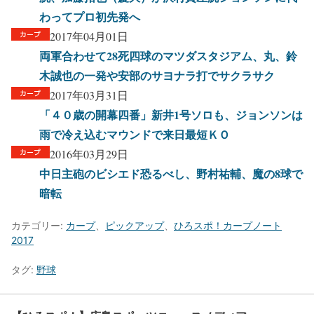
わってプロ初先発へ
2017年04月01日
両軍合わせて28死四球のマツダスタジアム、丸、鈴
木誠也の一発や安部のサヨナラ打でサクラサク
2017年03月31日
「４０歳の開幕四番」新井1号ソロも、ジョンソンは
雨で冷え込むマウンドで来日最短ＫＯ
2016年03月29日
中日主砲のビシエド恐るべし、野村祐輔、魔の8球で
暗転
カテゴリー:
カープ
、
ピックアップ
、
ひろスポ！カープノート
2017
タグ:
野球