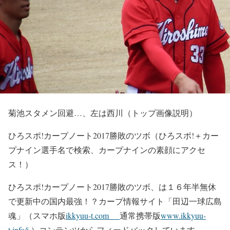
菊池スタメン回避…、左は西川（トップ画像説明）
ひろスポ!カープノート2017勝敗のツボ（ひろスポ!＋カー
プナイン選手名で検索、カープナインの素顔にアクセ
ス！）
ひろスポ!カープノート2017勝敗のツボ、は１６年半無休
で更新中の国内最強！？カープ情報サイト「田辺一球広島
魂」（スマホ版
ikkyuu-t.com
通常携帯版
www.ikkyuu-
t.info/i
）コンテンツからフィードバックしています。