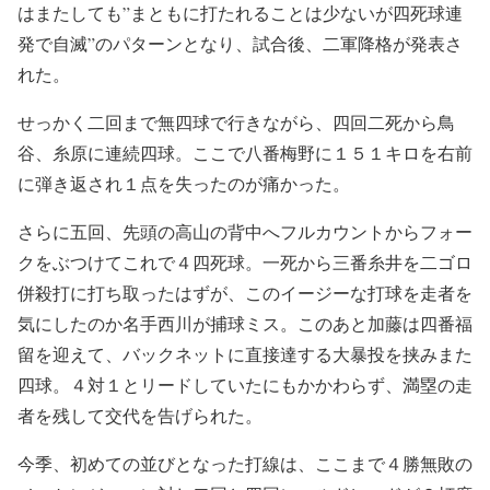
はまたしても”まともに打たれることは少ないが四死球連
発で自滅”のパターンとなり、試合後、二軍降格が発表さ
れた。
せっかく二回まで無四球で行きながら、四回二死から鳥
谷、糸原に連続四球。ここで八番梅野に１５１キロを右前
に弾き返され１点を失ったのが痛かった。
さらに五回、先頭の高山の背中へフルカウントからフォー
クをぶつけてこれで４四死球。一死から三番糸井を二ゴロ
併殺打に打ち取ったはずが、このイージーな打球を走者を
気にしたのか名手西川が捕球ミス。このあと加藤は四番福
留を迎えて、バックネットに直接達する大暴投を挟みまた
四球。４対１とリードしていたにもかかわらず、満塁の走
者を残して交代を告げられた。
今季、初めての並びとなった打線は、ここまで４勝無敗の