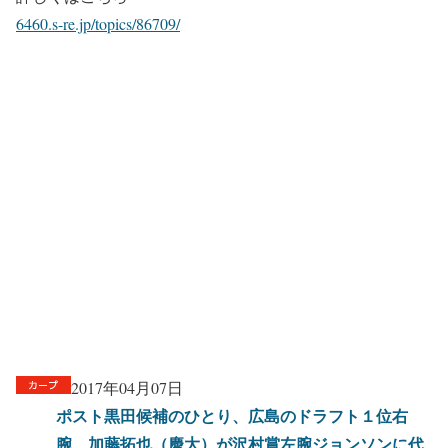
6460.s-re.jp/topics/86709/
2017年04月07日
ポスト黒田候補のひとり、広島のドラフト１位右
腕、加藤拓也（慶大）が沢村賞左腕ジョンソンに代