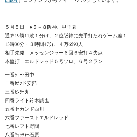
５月５日 ●５－８阪神、甲子園
通算19勝11敗１分け、２位阪神に先手打たれゲーム差１
13時30分・３時間47分、４万6593人
相手先発 メッセンジャー６回６安打４失点
本塁打 エルドレッド５号ソロ、６号２ラン
一番ｼｮｰﾄ田中
二番ｾｶﾝド安部
三番ｾﾝﾀｰ丸
四番ライト鈴木誠也
五番セカンド西川
六番ファーストエルドレッド
七番レフト野間
八番ｷｬｯﾁｬｰ石原