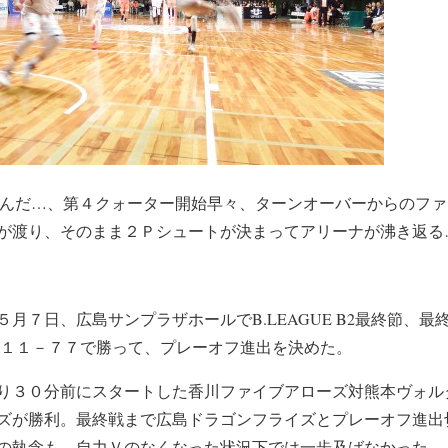
くんだ…、第４クォーター開始早々、ターンオーバーからのフ
が渡り、そのまま２Ｐシュートが決まってアリーナが沸き返る
月７日、広島サンプラザホールでB.LEAGUE B2最終節、
１１１－７７で勝って、プレーオフ進出を決めた。
り３０分前にスタートした香川ファイブアローズ対熊本ヴォル
ズが勝利。最終戦まで広島ドラゴンフライズとプレーオフ進出
の執念も、自力Ｖのなくなった状況下では一歩及ばなかった。