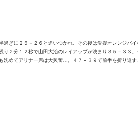
半過ぎに２６－２６と追いつかれ、その後は愛媛オレンジバイ
残り２分１２秒で山田大治のレイアップが決まり３５－３３。
も沈めてアリナー席は大興奮…。４７－３９で前半を折り返す