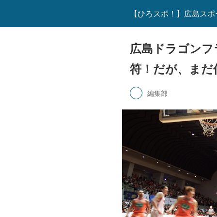
【ひろスポ！】広島スポ
広島ドラゴンフ
符！だが、まだ
編集部