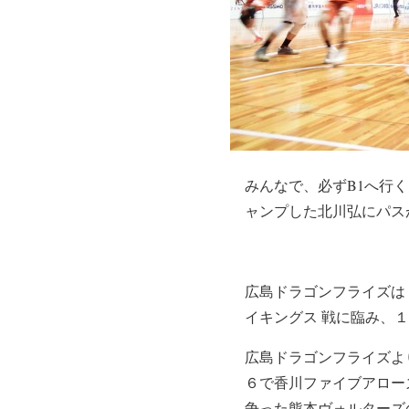
みんなで、必ずB1へ行
ャンプした北川弘にパス
広島ドラゴンフライズは５
イキングス 戦に臨み、
広島ドラゴンフライズよ
６で香川ファイブアロー
争った熊本ヴォルターズ