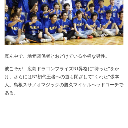
真ん中で、地元関係者とおどけている小柄な男性。
彼こそが、広島ドラゴンフライズB1昇格に”待った”をか
け、さらにはB2初代王者への道も閉ざして”くれた”張本
人。島根スサノオマジックの勝久マイケルヘッドコーチで
ある。