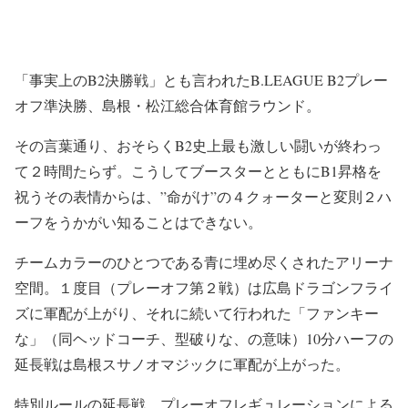
「事実上のB2決勝戦」とも言われたB.LEAGUE B2プレー
オフ準決勝、島根・松江総合体育館ラウンド。
その言葉通り、おそらくB2史上最も激しい闘いが終わっ
て２時間たらず。こうしてブースターとともにB1昇格を
祝うその表情からは、”命がけ”の４クォーターと変則２ハ
ーフをうかがい知ることはできない。
チームカラーのひとつである青に埋め尽くされたアリーナ
空間。１度目（プレーオフ第２戦）は広島ドラゴンフライ
ズに軍配が上がり、それに続いて行われた「ファンキー
な」（同ヘッドコーチ、型破りな、の意味）10分ハーフの
延長戦は島根スサノオマジックに軍配が上がった。
特別ルールの延長戦、プレーオフレギュレーションによる