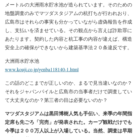
メートルの大洲雨水貯水池が造られています。そのための
地盤調査のみでマツダスタジアムの杭打ちが行われおり、
広島市はそれらの事実も分かっていながら虚偽報告を作成
し、支払いを済ませている。その観点から言えば詐欺罪に
あたります。契約した内容と杭工事の内容が違えば、構造
安全上の確保ができないから建築基準法２０条違反です。
大洲雨水貯水池
www.kouji.co.jp/genba118140-1.html
この話のどこまでが正しいのか、まるで見当違いなのか？
それをジャパンパイルと広島市の当事者だけで調査してい
て大丈夫なのか？第三者の目は必要ないのか？
マツダスタジアムは黒田博樹人気も手伝い、来季の年間指
定席も先ごろ「完売」が発表された。カープ観戦だけでも
今季は２００万人以上が入場している。当然、調査は早期