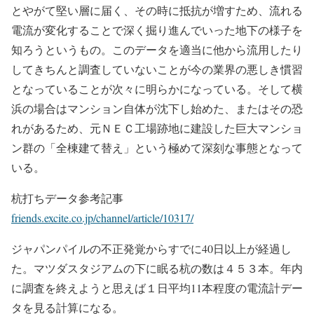
とやがて堅い層に届く、その時に抵抗が増すため、流れる
電流が変化することで深く掘り進んでいった地下の様子を
知ろうというもの。このデータを適当に他から流用したり
してきちんと調査していないことが今の業界の悪しき慣習
となっていることが次々に明らかになっている。そして横
浜の場合はマンション自体が沈下し始めた、またはその恐
れがあるため、元ＮＥＣ工場跡地に建設した巨大マンショ
ン群の「全棟建て替え」という極めて深刻な事態となって
いる。
杭打ちデータ参考記事
friends.excite.co.jp/channel/article/10317/
ジャパンパイルの不正発覚からすでに40日以上が経過し
た。マツダスタジアムの下に眠る杭の数は４５３本。年内
に調査を終えようと思えば１日平均11本程度の電流計デー
タを見る計算になる。