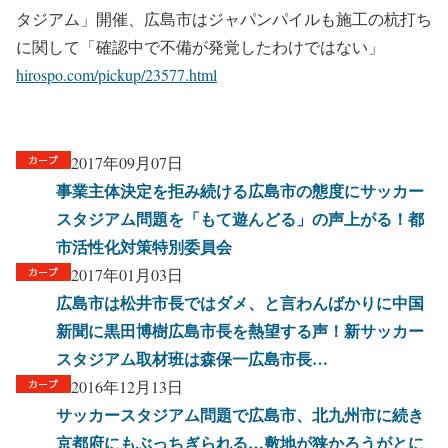
タジアム」開催、広島市はジャパンパイルも施工の杭打ち
に関して「確認中で不備が発覚したわけではない」
hirospo.com/pickup/23577.html
2017年09月07日
事業主体決定を拒み続ける広島市の態度にサッカー
スタジアム問題を「もて遊んどる」の声上がる！都
市活性化対策特別委員会
2017年01月03日
広島市は松井市長ではダメ、と言わんばかりに中国
新聞に黒田博樹広島市長を熱望する声！新サッカー
スタジアム取材班は森保一広島市長…
2016年12月13日
サッカースタジアム問題で広島市、北九州市に続き
京都府にもぶっちぎられる…敷地が狭かろうがとに