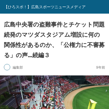
【ひろスポ！】広島スポーツニュースメディア
広島中央署の盗難事件とチケット問題
続発のマツダスタジアム増設に何の
関係性があるのか、「公権力に不審募
る」の声…続編３
編集部
9年前