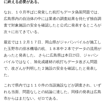
に終える必要がある。
なお、１０月半ばに発覚した杭打ちデータ偽装問題では、
広島県内の自治体の中には業者の調査結果を待たず独自調
査で対象施設の安全を確認したと公式に発表するところが
次々に出てきている。
最近では１２月１７日、岡山県がジャパンパイルが施工し
た玉野市の排水機場の杭、１８本中２本でデータの流用が
あったと発表した。 さらに広島県は本日25日、ジャパン
パイルではなく、旭化成建材の杭打ちデータ改ざん問題
で、改ざんが判明した２施設の安全を確認したと発表し
た。
これで県内では１１０件の当該施設などが調査され、いず
れも当面、問題なしとの結論に達した。同様の発表は広島
市からはまだない。ゼロである。