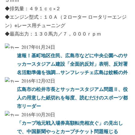
◆排気量：４９１ｃｃ×２
◆エンジン型式：１０Ａ（２ローター ロータリーエンジ
ン）※レース用チューニング
◆最高出力：１３０馬力／７，０００ｒｐｍ
2017年01月24日
速報！基町地区住民、広島市などに中央公園へのサ
ッカースタジアム建設「全面的反対」表明、反対署
名活動準備を強調…サンフレッチェ広島は蚊帳の外
2016年12月02日
広島市の松井市長とサッカースタジアム問題Ⅱ、役
人の用意した紙切れを毎度、読むだけのスポーツ都
市リーダー
2016年10月20日
「カープ地元戦入場券高額転売相次ぐ」の見出し
で、中国新聞やっとカープチケット問題報じる