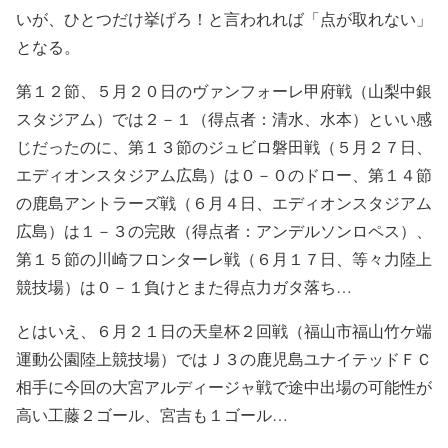
いが、ひとつだけ挙げろ！と言われれば「点が取れない」
となる。
第１２節、５月２０日のヴァンフォーレ甲府戦（山梨中銀
スタジアム）では２－１（得点者：清水、水本）といい感
じだったのに、第１３節のジュビロ磐田戦（５月２７日、
エディオンスタジアム広島）は０－０のドロー、第１４節
の鹿島アントラーズ戦（６月４日、エディオンスタジアム
広島）は１－３の完敗（得点者：アンデルソンロペス）、
第１５節の川崎フロンターレ戦（６月１７日、等々力陸上
競技場）は０－１負けとまた得点力ガタ落ち…
とはいえ、６月２１日の天皇杯２回戦（福山市福山竹ケ端
運動公園陸上競技場）ではＪ３の鹿児島ユナイテッドＦＣ
相手に今回の大宮アルディージャ戦で途中出場の可能性が
高い工藤２ゴール、宮吉も１ゴール…