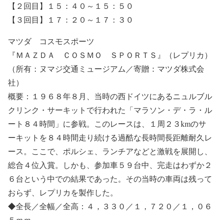
【２回目】１５：４０～１５：５０
【３回目】１７：２０～１７：３０
マツダ コスモスポーツ
『ＭＡＺＤＡ ＣＯＳＭＯ ＳＰＯＲＴＳ』（レプリカ）
（所有：ヌマジ交通ミュージアム／寄贈：マツダ株式会
社）
概要：１９６８年８月、当時の西ドイツにあるニュルブル
クリンク・サーキットで行われた「マラソン・デ・ラ・ル
ート８４時間」に参戦。このレースは、１周２３kmのサ
ーキットを８４時間走り続ける過酷な長時間長距離耐久レ
ース。ここで、ポルシェ、ランチアなどと激戦を展開し、
総合４位入賞。しかも、参加車５９台中、完走はわずか２
６台という中での結果であった。その当時の車両は残って
おらず、レプリカを製作した。
◆全長／全幅／全高：４，３３０／１，７２０／１，０６
５ｍｍ