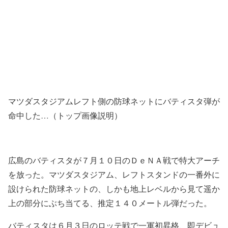
マツダスタジアムレフト側の防球ネットにバティスタ弾が
命中した…（トップ画像説明）
広島のバティスタが７月１０日のＤｅＮＡ戦で特大アーチ
を放った。マツダスタジアム、レフトスタンドの一番外に
設けられた防球ネットの、しかも地上レベルから見て遥か
上の部分にぶち当てる、推定１４０メートル弾だった。
バティスタは６月３日のロッテ戦で一軍初昇格、即デビュ