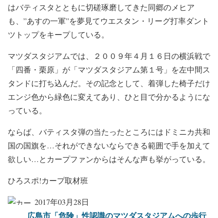
はバティスタとともに切磋琢磨してきた同郷のメヒア
も、”あすの一軍”を夢見てウエスタン・リーグ打率ダント
ツトップをキープしている。
マツダスタジアムでは、２００９年４月１６日の横浜戦で
「四番・栗原」が「マツダスタジアム第１号」を左中間ス
タンドに打ち込んだ。その記念として、着弾した椅子だけ
エンジ色から緑色に変えてあり、ひと目で分かるようにな
っている。
ならば、バティスタ弾の当たったところにはドミニカ共和
国の国旗を…それができないならできる範囲で手を加えて
欲しい…とカープファンからはそんな声も挙がっている。
ひろスポ!カープ取材班
2017年03月28日
広島市「危険」性認識のマツダスタジアムへの歩行