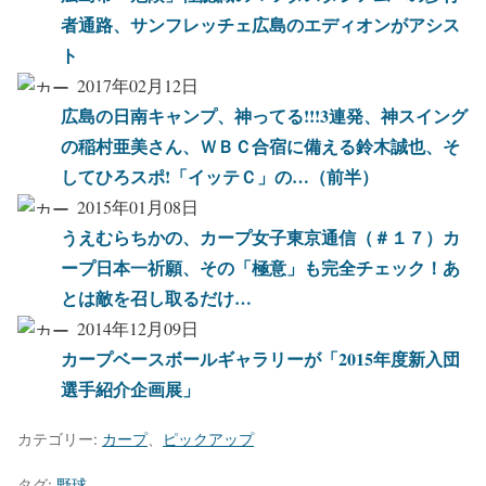
者通路、サンフレッチェ広島のエディオンがアシス
ト
2017年02月12日
広島の日南キャンプ、神ってる!!!3連発、神スイング
の稲村亜美さん、ＷＢＣ合宿に備える鈴木誠也、そ
してひろスポ!「イッテＣ」の…（前半）
2015年01月08日
うえむらちかの、カープ女子東京通信（＃１７）カ
ープ日本一祈願、その「極意」も完全チェック！あ
とは敵を召し取るだけ…
2014年12月09日
カープベースボールギャラリーが「2015年度新入団
選手紹介企画展」
カテゴリー:
カープ
、
ピックアップ
タグ:
野球