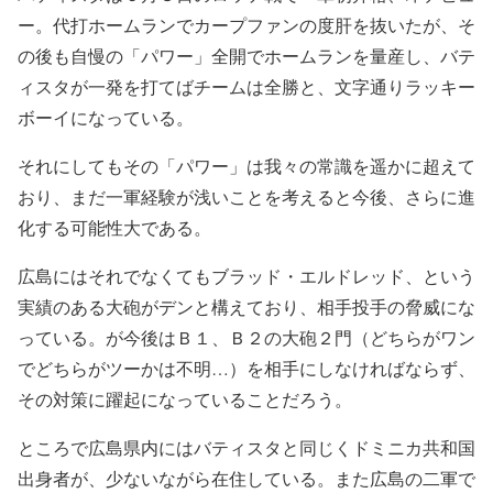
ー。代打ホームランでカープファンの度肝を抜いたが、そ
の後も自慢の「パワー」全開でホームランを量産し、バテ
ィスタが一発を打てばチームは全勝と、文字通りラッキー
ボーイになっている。
それにしてもその「パワー」は我々の常識を遥かに超えて
おり、まだ一軍経験が浅いことを考えると今後、さらに進
化する可能性大である。
広島にはそれでなくてもブラッド・エルドレッド、という
実績のある大砲がデンと構えており、相手投手の脅威にな
っている。が今後はＢ１、Ｂ２の大砲２門（どちらがワン
でどちらがツーかは不明…）を相手にしなければならず、
その対策に躍起になっていることだろう。
ところで広島県内にはバティスタと同じくドミニカ共和国
出身者が、少ないながら在住している。また広島の二軍で