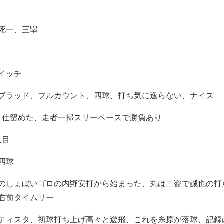
死一、三塁
イッチ
ブラッド、フルカウント、四球、打ち気に逸らない、ナイス
目仕留めた、走者一掃スリーベースで勝負あり
点目
四球
のしょぼいゴロの内野安打から始まった、丸は二盗で誠也の打
右前タイムリー
ティスタ、初球打ち上げ高々と遊飛、これを糸原が落球、記録