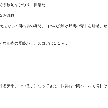
で糸原足をひねり、担架だ…
なお続投
代走でこの回出場の野間、山本の投球が野間の背中を通過、セカ
てウル虎の夏終わる、スコアは１１－３
ける安部、いい選手になってきた、快音右中間へ、西岡捕れそ