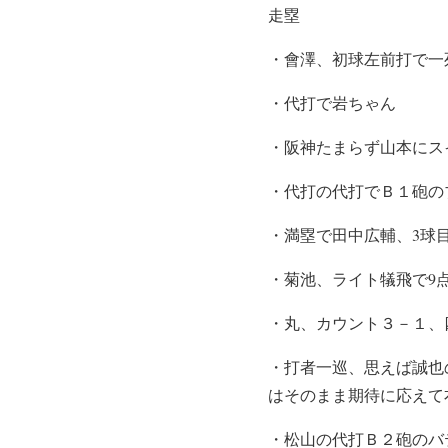
走塁
・會澤、初球左前打で一
・代打で岩ちゃん
・阪神たまらず山本にス
・代打の代打でＢ１砲の
・満塁で田中広輔、3球
・菊池、ライト犠飛で9
・丸、カウント３－１、
・打者一巡、思えば誠也
はそのまま期待に応えて
・松山の代打Ｂ２砲のバ