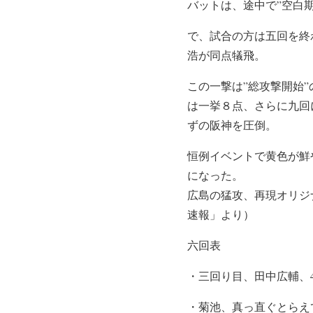
バットは、途中で”空白
で、試合の方は五回を終
浩が同点犠飛。
この一撃は”総攻撃開始
は一挙８点、さらに九回
ずの阪神を圧倒。
恒例イベントで黄色が鮮
になった。
広島の猛攻、再現オリジ
速報」より）
六回表
・三回り目、田中広輔、
・菊池、真っ直ぐとらえ