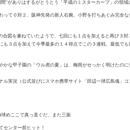
期間”がありはするがとうとう「平成のミスターカープ」の領域
わって０対２、阪神先発の新人右腕、小野を打ちあぐみ完全な
”の合図を兼ねていたようで、七回にも１点を加えると再び３対
にも３点を加えて今季最多の１４得点でこの３連戦、最低でも
やかな甲子園の「ウル虎の夏」は、梅雨がせっかく明けたのに
ナル実況（公式並びにスマホ携帯サイト「田辺一球広島魂」コ
4球めここで真っ直ぐだ、また三振
てセンター前ヒット！