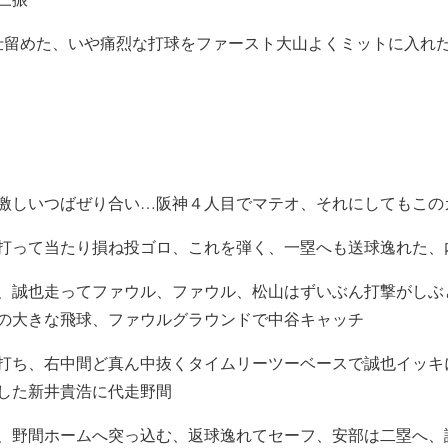
仕留めた、いや痛烈な打球をファースト大山よくミットに入れ
激しいつばぜり合い…阪神４人目でマテオ、それにしてもこの
打って当たり損ね投ゴロ、これを弾く、一塁へも送球逸れた、
、誠也走ってファウル、ファウル、松山はずいぶん打撃がしぶ
の大きな飛球、ファウルグラウンドで中谷キャッチ
打ち、右中間ど真ん中抜くタイムリーツーベースで誠也イッキ
した新井貴浩に代走野間
、野間ホームへ突っ込む、返球逸れてセーフ、安部は二塁へ、