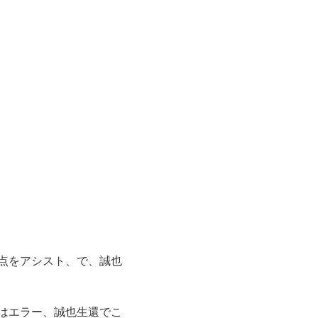
点をアシスト、で、誠也
はエラー、誠也生還でこ