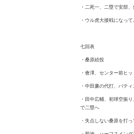
・二死一、二塁で安部、
・ウル虎大接戦になって
七回表
・桑原続投
・會澤、センター前ヒッ
・中田廉の代打、バティ
・田中広輔、初球空振り
で二塁へ
・失点しない桑原を打っ
・菊池、ハーフスイング