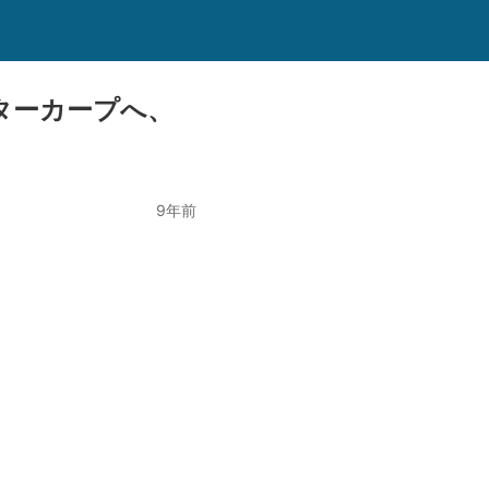
ターカープへ、
9年前