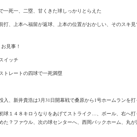
で一死一、二塁、甘くきた球しっかりとらえた
前打、上本へ福留が返球、上本の位置がおかしい、そのスキ見
、お見事！
スイッチ
ストレートの四球で一死満塁
投入、新井貴浩は3月31日開幕戦で桑原から1号ホームランを打
初球１４８キロうなりをあげてストライク…、ボール、右へ打
めた？ファウル、次の球センターへ、西岡バックホーム、丸が